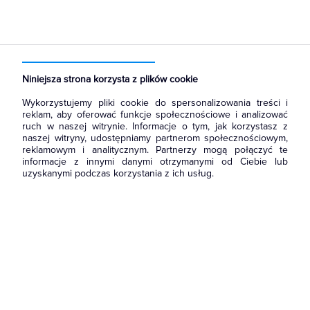
Strona główna
Produkty
Oświetlenie
Źródła światła
Świetlówki liniowe
Świetlówki o średnicy 26mm T8
Niniejsza strona korzysta z plików cookie
Wykorzystujemy pliki cookie do spersonalizowania treści i
reklam, aby oferować funkcje społecznościowe i analizować
ruch w naszej witrynie. Informacje o tym, jak korzystasz z
naszej witryny, udostępniamy partnerom społecznościowym,
reklamowym i analitycznym. Partnerzy mogą połączyć te
informacje z innymi danymi otrzymanymi od Ciebie lub
uzyskanymi podczas korzystania z ich usług.