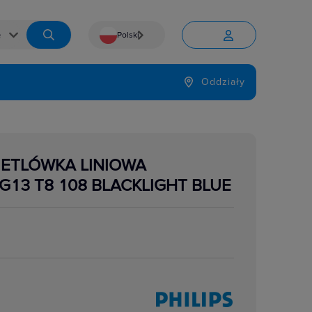
Polski


Język
Oddziały

IETLÓWKA LINIOWA
G13 T8 108 BLACKLIGHT BLUE