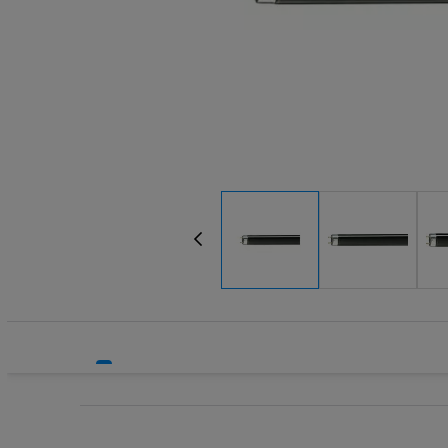
Systemy HVAC
Technika grzewcza
Technika instalacyjna