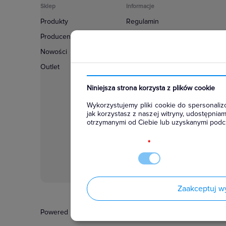
Sklep
Informacje
Produkty
Regulamin
Producenci
Polityka prywatności
Nowości
Regulamin usługi newsletter
Outlet
Zakup urządzeń z czynnikiem c
Warunki dostaw
Niniejsza strona korzysta z plików cookie
Lista oddziałów
Wykorzystujemy pliki cookie do spersonalizo
Konfiguratory
jak korzystasz z naszej witryny, udostępni
otrzymanymi od Ciebie lub uzyskanymi podcz
Najczęściej zadawane pytania
RODO
*
Zaakceptuj w
Powered by
Certusoft