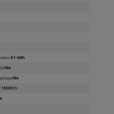
odzin:
51 kWh
ła:
Nie
plozją:
Nie
:
15000 h
e