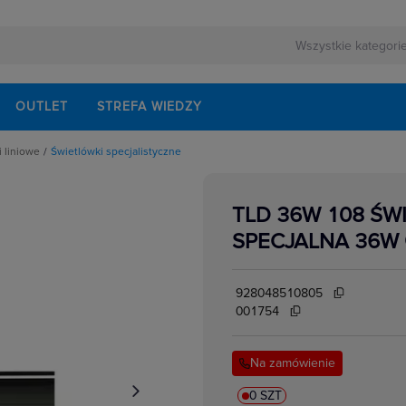
OUTLET
STREFA WIEDZY
 liniowe
Świetlówki specjalistyczne
lówki kołowe i U
e
lówki miniaturowe
lówki o średnicy 26mm T8
TLD 36W 108 ŚW
lówki specjalistyczne
e
SPECJALNA 36W 
we
928048510805
001754
Na zamówienie
0 SZT