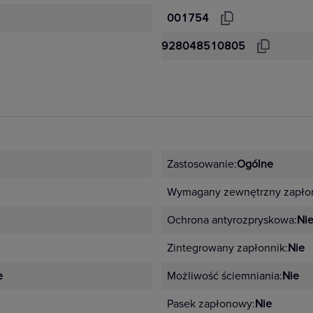
001754
928048510805
Zastosowanie:
Ogólne
Wymagany zewnętrzny zapłon
Ochrona antyrozpryskowa:
Ni
Zintegrowany zapłonnik:
Nie
e
Możliwość ściemniania:
Nie
Pasek zapłonowy:
Nie