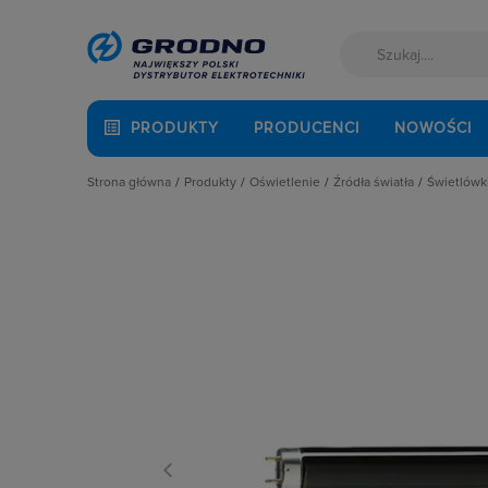
PRODUKTY
PRODUCENCI
NOWOŚCI
Strona główna
Produkty
Oświetlenie
Źródła światła
Świetlówki
Akcesoria montażowe
Latarki
Lampy LED
Świet
Aparatura i automatyka
Oprawy Oświetleniowe
Lampy specjalistyczn
Świet
Automatyka Budynkowa
Oświetlenie dekoracyjne
Lampy wyładowcze
Świet
Baterie, akumulatory
Oświetlenie inteligentne
Świetlówki liniowe
Świet
Fotowoltaika
Słupy oświetleniowe i energetyczn
Żarówki halogenowe
Kable i przewody
Źródła światła
Żarówki samochodo
Łączniki i gniazda
Żarówki tradycyjne
Narzędzia i mierniki
Ochrona odgromowa
Odzież ochronna i BHP
Osprzęt siłowy, przenośny
Oświetlenie
Pompy ciepła
Prowadzenie kabli
Rozdzielnice i obudowy
Sieci zewnętrzne
Stacje ładowania
Systemy bezpieczeństwa