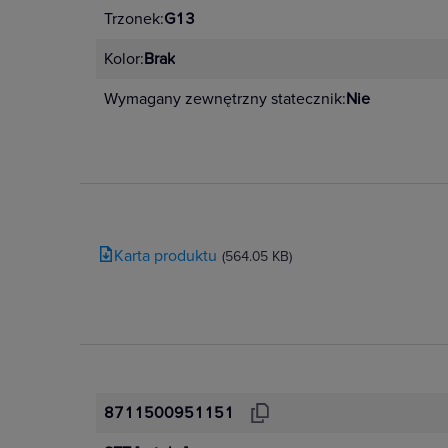
Trzonek:
G13
Kolor:
Brak
Wymagany zewnętrzny statecznik:
Nie
Karta produktu
(564.05 KB)
8711500951151