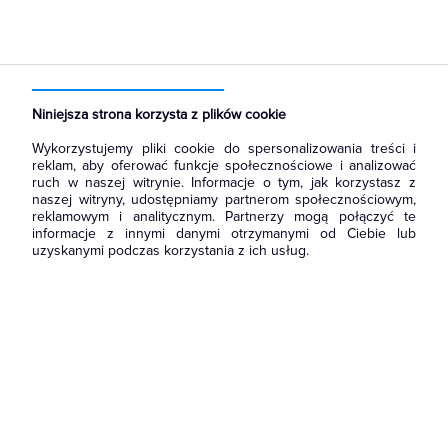
Strona główna
Produkty
Oświetlenie
Źródła światła
Świetlówki liniowe
Świetlówki kołowe i U
Niniejsza strona korzysta z plików cookie
Wykorzystujemy pliki cookie do spersonalizowania treści i
reklam, aby oferować funkcje społecznościowe i analizować
ruch w naszej witrynie. Informacje o tym, jak korzystasz z
naszej witryny, udostępniamy partnerom społecznościowym,
reklamowym i analitycznym. Partnerzy mogą połączyć te
informacje z innymi danymi otrzymanymi od Ciebie lub
uzyskanymi podczas korzystania z ich usług.