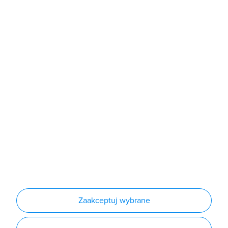
Sklep
Produkty
Producenci
Nowości
Outlet
Informacje
Regulamin
Polityka prywatności
Regulamin usługi newsletter
Zakup urządzeń z czynnikiem chłodniczym
Warunki dostaw
Lista oddziałów
Konfiguratory
Zaakceptuj wybrane
Najczęściej zadawane pytania
RODO