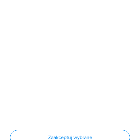
b2b@grodno.pl
poniedziałek - piątek: 7:00 - 16:00
Sklep
Produkty
Producenci
Nowości
Outlet
Informacje
Regulamin
Polityka prywatności
Regulamin usługi newsletter
Zakup urządzeń z czynnikiem chłodniczym
Warunki dostaw
Lista oddziałów
Konfiguratory
Zaakceptuj wybrane