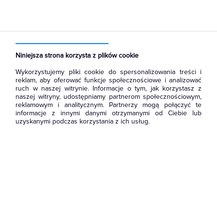
Niniejsza strona korzysta z plików cookie
Wykorzystujemy pliki cookie do spersonalizowania treści i
reklam, aby oferować funkcje społecznościowe i analizować
ruch w naszej witrynie. Informacje o tym, jak korzystasz z
naszej witryny, udostępniamy partnerom społecznościowym,
reklamowym i analitycznym. Partnerzy mogą połączyć te
informacje z innymi danymi otrzymanymi od Ciebie lub
uzyskanymi podczas korzystania z ich usług.
Wróć do strony głównej
i zapoznaj się z naszą ofertą.
Możesz również
skontaktować się
z nami, żeby zapytać o
produkt lub zgłosić błąd.