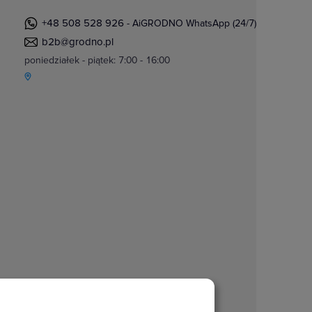
+48 508 528 926
- AiGRODNO WhatsApp (24/7)
b2b@grodno.pl
poniedziałek - piątek: 7:00 - 16:00