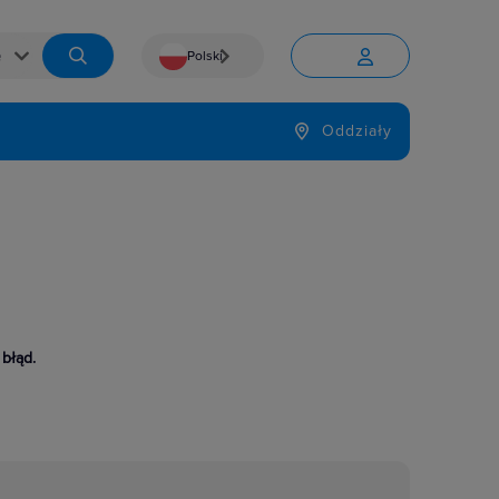
Polski


Język
Oddziały

 błąd.