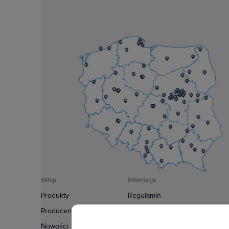
Sklep
Informacje
Produkty
Regulamin
Producenci
Polityka prywatności
Nowości
Regulamin usługi newsletter