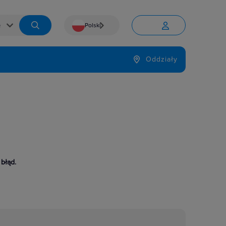
Polski


Język
Oddziały

 błąd.