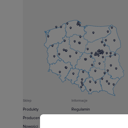
Sklep
Informacje
Produkty
Regulamin
Producenci
Polityka prywatności
Nowości
Regulamin usługi newsletter