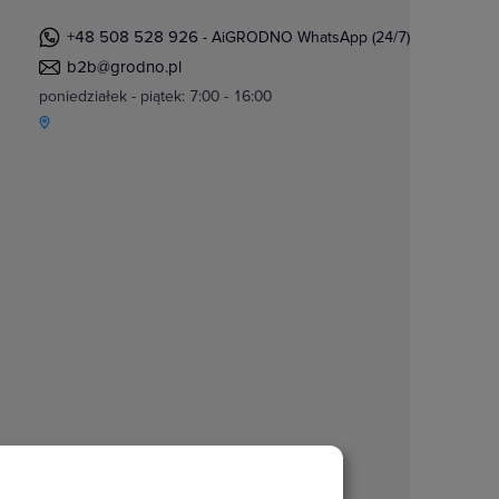
+48 508 528 926
- AiGRODNO WhatsApp (24/7)
b2b@grodno.pl
poniedziałek - piątek: 7:00 - 16:00