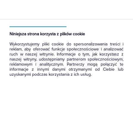
Strona główna
Produkty
Prowadzenie kabli
Kanały metalowe i trasy kablowe
Wsporniki i Wysięgniki
Niniejsza strona korzysta z plików cookie
Wykorzystujemy pliki cookie do spersonalizowania treści i
reklam, aby oferować funkcje społecznościowe i analizować
ruch w naszej witrynie. Informacje o tym, jak korzystasz z
naszej witryny, udostępniamy partnerom społecznościowym,
reklamowym i analitycznym. Partnerzy mogą połączyć te
informacje z innymi danymi otrzymanymi od Ciebie lub
uzyskanymi podczas korzystania z ich usług.