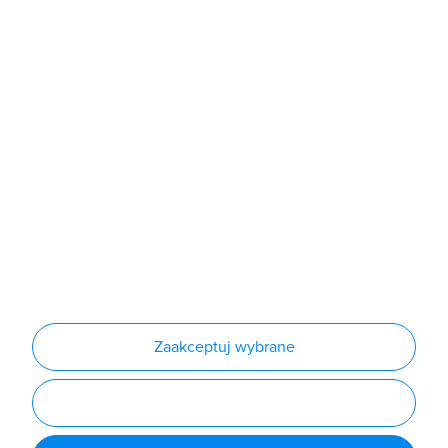
Sklep
Produkty
Producenci
Nowości
Outlet
Informacje
Regulamin
Polityka prywatności
Regulamin usługi newsletter
Zakup urządzeń z czynnikiem chłodniczym
Warunki dostaw
Lista oddziałów
Konfiguratory
Zaakceptuj wybrane
Najczęściej zadawane pytania
RODO