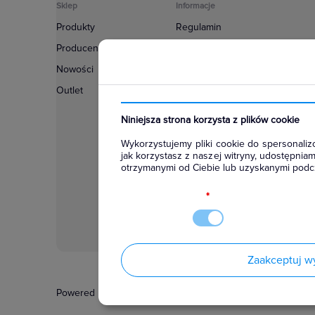
Sklep
Informacje
Produkty
Regulamin
Producenci
Polityka prywatności
Nowości
Regulamin usługi newsletter
Outlet
Zakup urządzeń z czynnikiem c
Warunki dostaw
Niniejsza strona korzysta z plików cookie
Lista oddziałów
Wykorzystujemy pliki cookie do spersonalizo
Konfiguratory
jak korzystasz z naszej witryny, udostępni
otrzymanymi od Ciebie lub uzyskanymi podcz
Najczęściej zadawane pytania
RODO
*
Zaakceptuj w
Powered by
Certusoft