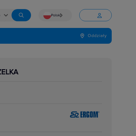
Polski


Język
Oddziały

ZELKA