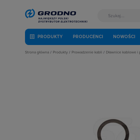
PRODUKTY
PRODUCENCI
NOWOŚCI
Strona główna
Produkty
Prowadzenie kabli
Dławnice kablowe i 
Akcesoria montażowe
Dławnice kablowe i przepusty
Dławnice kabl
Aparatura i automatyka
Kanały i listwy elektroinstalacyjne
Nakrętki do dł
Automatyka Budynkowa
Kanały metalowe i trasy kablowe
Pierścień rozs
Baterie, akumulatory
Osprzęt do linii napowietrznych
Pozostałe Akce
Fotowoltaika
Rury osłonowe, peszle, węże
Przepusty i fla
Kable i przewody
Studnie kablowe
Uszczelki
Łączniki i gniazda
Systemy instalacji podpodłogowych
Zaślepki do o
Narzędzia i mierniki
Systemy oznaczania kabli
Ochrona odgromowa
Systemy przeciwpożarowe
Odzież ochronna i BHP
Osprzęt siłowy, przenośny
Oświetlenie
Pompy ciepła
Prowadzenie kabli
Rozdzielnice i obudowy
Sieci zewnętrzne
Stacje ładowania
Systemy bezpieczeństwa