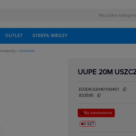
OUTLET
STREFA WIEDZY
przepusty
Uszczelki
owe
awnic kablowych
zerzający/redukcyjny
UUPE 20M USZC
soria do Dławnic
nsze
tworów
E03DK-02040100401
833595
Na zamówienie
0 SZT