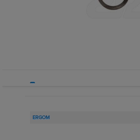
Systemy HVAC
Technika grzewcza
Technika instalacyjna
ERGOM