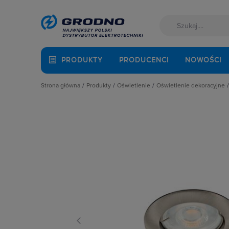
PRODUKTY
PRODUCENCI
NOWOŚCI
Strona główna
Produkty
Oświetlenie
Oświetlenie dekoracyjne
Akcesoria montażowe
Latarki
Oświetlenie świątec
Aparatura i automatyka
Oprawy Oświetleniowe
Wewnętrzne
Automatyka Budynkowa
Oświetlenie dekoracyjne
Wyposażenie dodatk
Baterie, akumulatory
Oświetlenie inteligentne
Zewnętrzne
Fotowoltaika
Słupy oświetleniowe i energetyczn
Kable i przewody
Źródła światła
Łączniki i gniazda
Narzędzia i mierniki
Ochrona odgromowa
Odzież ochronna i BHP
Osprzęt siłowy, przenośny
Oświetlenie
Pompy ciepła
Prowadzenie kabli
Rozdzielnice i obudowy
Sieci zewnętrzne
Stacje ładowania
Systemy bezpieczeństwa