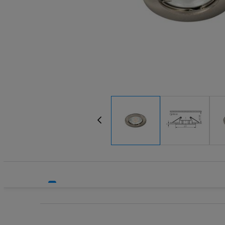
Systemy HVAC
Technika grzewcza
Technika instalacyjna