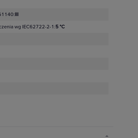
 61140:
III
czenia wg IEC62722-2-1:
5 °C