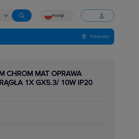
Polski


Język
Oddziały

C/M CHROM MAT OPRAWA
RĄGŁA 1X GX5.3/ 10W IP20