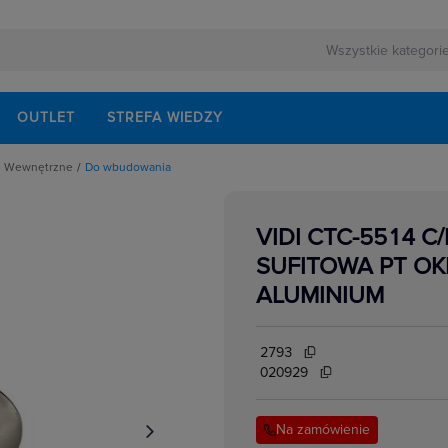
OUTLET
STREFA WIEDZY
Wewnętrzne
Do wbudowania
zne
Biurkowe
Do wbudowania
owe do opraw
Dziecięce
VIDI CTC-5514 
Kinkiety
e
Meblowe
SUFITOWA PT OK
Plafony
Podłogowe
ALUMINIUM
Przenośne i montowane do gniazd
Stołowe
Sufitowe
Szynoprzewody oświetleniowe
2793
Wiszące
020929
Na zamówienie