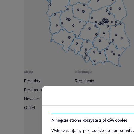
Sklep
Informacje
Produkty
Regulamin
Producenci
Polityka prywatności
Nowości
Regulamin usługi newsletter
Outlet
Zakup urządzeń z czynnikiem c
Warunki dostaw
Niniejsza strona korzysta z plików cookie
Lista oddziałów
Wykorzystujemy pliki cookie do spersonalizo