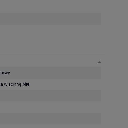
towy
a w ścianę:
Nie