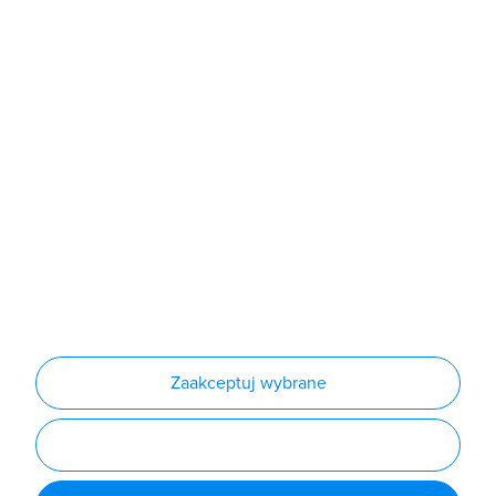
Sklep
Produkty
Producenci
Nowości
Outlet
Informacje
Regulamin
Polityka prywatności
Regulamin usługi newsletter
Zakup urządzeń z czynnikiem chłodniczym
Warunki dostaw
Lista oddziałów
Konfiguratory
Zaakceptuj wybrane
Najczęściej zadawane pytania
RODO