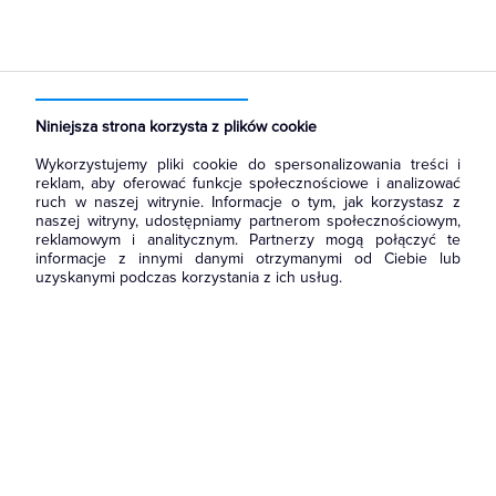
Strona główna
Produkty
Oświetlenie
Oprawy Oświetleniowe
Osprzęt do opraw oświetleniowych
Akcesoria do opraw
Niniejsza strona korzysta z plików cookie
Wykorzystujemy pliki cookie do spersonalizowania treści i
reklam, aby oferować funkcje społecznościowe i analizować
ruch w naszej witrynie. Informacje o tym, jak korzystasz z
naszej witryny, udostępniamy partnerom społecznościowym,
reklamowym i analitycznym. Partnerzy mogą połączyć te
informacje z innymi danymi otrzymanymi od Ciebie lub
uzyskanymi podczas korzystania z ich usług.