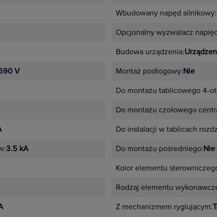
Wbudowany napęd silnikowy:
Opcjonalny wyzwalacz napię
Budowa urządzenia:
Urządzen
690 V
Montaż podłogowy:
Nie
Do montażu tablicowego 4-o
Do montażu czołowego centra
A
Do instalacji w tablicach rozd
w:
3.5 kA
Do montażu pośredniego:
Nie
Kolor elementu sterowniczeg
Rodzaj elementu wykonawcz
A
Z mechanizmem ryglującym:
T