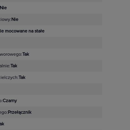
Nie
ciowy:
Nie
ie mocowane na stałe
tworowego:
Tak
lnie:
Tak
zielczych:
Tak
o:
Czarny
ego:
Przełącznik
ak