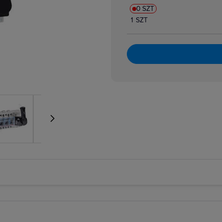
e wzrostowe
0 SZT
rzedłużenia, szyny i okablowanie
1 SZT