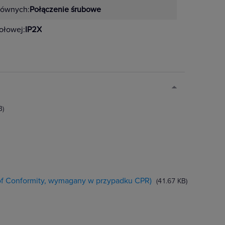
łównych:
Połączenie śrubowe
zołowej:
IP2X
B)
 of Conformity, wymagany w przypadku CPR)
(41.67 KB)