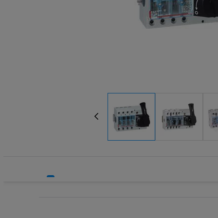
Systemy HVAC
Wyzwalacz
Technika grzewcza
Zaciski, p
Technika instalacyjna