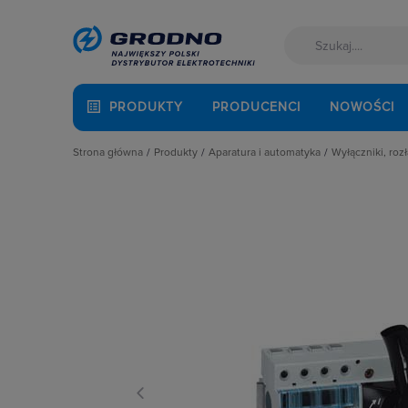
PRODUKTY
PRODUCENCI
NOWOŚCI
Strona główna
Produkty
Aparatura i automatyka
Wyłączniki, rozł
Akcesoria montażowe
Aparatura do kompensacji mocy bie
Blokady m
Aparatura i automatyka
Aparatura i urządzenia zasilania r
Bloki czł
Automatyka Budynkowa
Aparatura modułowa nn
Bloki wyz
Baterie, akumulatory
Aparatura pomiarowa
Kasety do 
Fotowoltaika
Aparatura rozruchowa do silników e
Napędy be
Kable i przewody
Aparatura średniego napięcia
Napędy d
Łączniki i gniazda
Aparatura zasilająca
Napędy zda
Narzędzia i mierniki
Automatyka przemysłowa
Obudowy d
Ochrona odgromowa
Czujniki i wyłączniki krańcowe
Osłony zac
Odzież ochronna i BHP
Elementy pasywne
Pozostałe 
Osprzęt siłowy, przenośny
Elementy sterowania i sygnalizacji
Przełączni
Oświetlenie
Optoelektronika
Przełącznik
Pompy ciepła
Przekaźniki
Rozłącznik
Prowadzenie kabli
Rozłączniki i podstawy bezpieczni
Rozłączni
Rozdzielnice i obudowy
Sterownie i zabezpieczenie silnikó
Styki pom
Sieci zewnętrzne
Wyłączniki, rozłączniki
Wałki do 
Stacje ładowania
Wyłącznik
Systemy bezpieczeństwa
Wyzwalacz