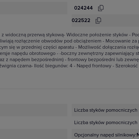
024244
022522
 A z widoczną przerwą stykową- Widoczne położenie styków - Po
żliwiają rozłączenie obwodów pod obciążeniem - Mocowanie z
cym się w przedniej części aparatu - Możliwość dołączania rozł
ersje napędu obrotowego - -boczny zewnętrzny zapewniający s
z z napędem bezpośrednim) - frontowy bezpośredni lub zewnęt
wignia czarna- Ilość biegunów: 4 - Napęd frontowy - Szeroko
Liczba styków pomocniczych 
Liczba styków pomocniczych 
Opcjonalny napęd silnikowy:
N