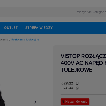
OUTLET
STREFA WIEDZY
ączniki
Rozłączniki izolacyjne
rnej
echaniczne
ezerwowego
onów różnicowoprądowych
walaczy wyłączników mocy
VISTOP ROZŁĄCZ
łączników i rozłączników
lektrycznych
zpośrednie
400V AC NAPĘD 
rzwiowe
lne do wyłączników i rozłączników mocy
TULEJKOWE
o łączników i rozłączników
isków i przegrody
akcesoria
ki i łączniki krzywkowe
022522
i zasilania
i izolacyjne
024244
kowe
ki mocy
w elektrycznych
ocnicze
przedłużenia napędu drzwiowego
Na zamówienie
i mocy
e podnapięciowe