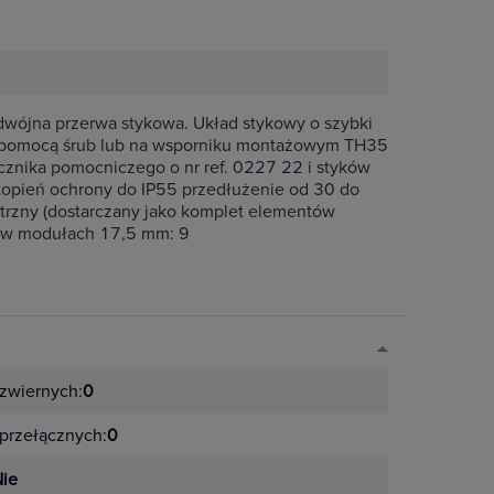
dwójna przerwa stykowa. Układ stykowy o szybki
a pomocą śrub lub na wsporniku montażowym TH35
ącznika pomocniczego o nr ref. 0227 22 i styków
topień ochrony do IP55 przedłużenie od 30 do
rzny (dostarczany jako komplet elementów
ść w modułach 17,5 mm: 9
zwiernych:
0
przełącznych:
0
ie