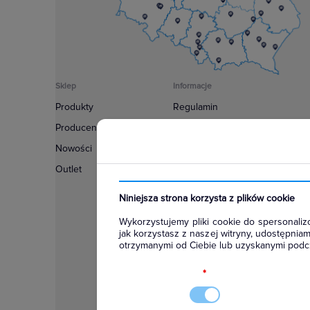
Sklep
Informacje
Produkty
Regulamin
Producenci
Polityka prywatności
Nowości
Regulamin usługi newsletter
Outlet
Zakup urządzeń z czynnikiem c
Warunki dostaw
Niniejsza strona korzysta z plików cookie
Lista oddziałów
Wykorzystujemy pliki cookie do spersonalizo
Konfiguratory
jak korzystasz z naszej witryny, udostępni
otrzymanymi od Ciebie lub uzyskanymi podcz
Najczęściej zadawane pytania
RODO
*