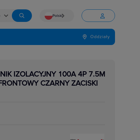
Polski


Język
Oddziały

NIK IZOLACYJNY 100A 4P 7.5M
FRONTOWY CZARNY ZACISKI