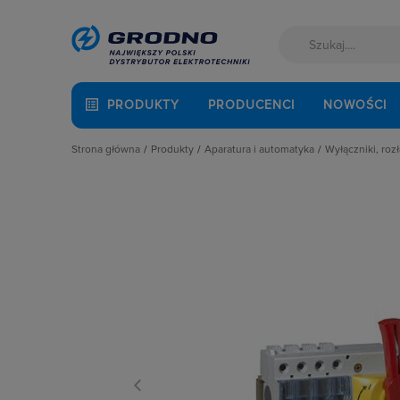
PRODUKTY
PRODUCENCI
NOWOŚCI
Strona główna
Produkty
Aparatura i automatyka
Wyłączniki, rozł
Akcesoria montażowe
Aparatura do kompensacji mocy bie
Blokady m
Aparatura i automatyka
Aparatura i urządzenia zasilania r
Bloki czł
Automatyka Budynkowa
Aparatura modułowa nn
Bloki wyz
Baterie, akumulatory
Aparatura pomiarowa
Kasety do 
Fotowoltaika
Aparatura rozruchowa do silników e
Napędy be
Kable i przewody
Aparatura średniego napięcia
Napędy d
Kuchnia i łazienka
Aparatura zasilająca
Napędy zda
Łączniki i gniazda
Automatyka przemysłowa
Obudowy d
Narzędzia i mierniki
Czujniki i wyłączniki krańcowe
Osłony zac
Ochrona odgromowa
Elementy pasywne
Pozostałe 
Odzież ochronna i BHP
Elementy sterowania i sygnalizacji
Przełączni
Osprzęt siłowy, przenośny
Optoelektronika
Przełącznik
Oświetlenie
Przekaźniki
Rozłącznik
Pompy ciepła
Rozłączniki i podstawy bezpieczni
Rozłączni
Prowadzenie kabli
Sterownie i zabezpieczenie silnikó
Styki pom
Rozdzielnice i obudowy
Wyłączniki, rozłączniki
Wałki do 
Sieci zewnętrzne
Wyłącznik
Stacje ładowania
Wyzwalacz