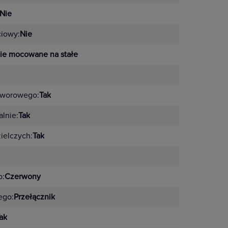
Nie
ciowy:
Nie
ie mocowane na stałe
tworowego:
Tak
lnie:
Tak
zielczych:
Tak
o:
Czerwony
ego:
Przełącznik
ak