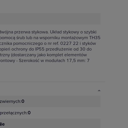
dwójna przerwa stykowa. Układ stykowy o szybki
a pomocą śrub lub na wsporniku montażowym TH35
ącznika pomocniczego o nr ref. 0227 22 i styków
opień ochrony do IP55 przedłużenie od 30 do
rzny (dostarczany jako komplet elementów
frontowy - Szerokość w modułach 17,5 mm: 7
zwiernych:
0
przełącznych:
0
ie