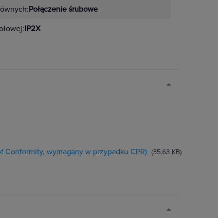
łównych:
Połączenie śrubowe
zołowej:
IP2X
 of Conformity, wymagany w przypadku CPR)
(35.63 KB)