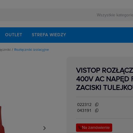
OUTLET
STREFA WIEDZY
ączniki
Rozłączniki izolacyjne
rnej
echaniczne
ezerwowego
onów różnicowoprądowych
walaczy wyłączników mocy
VISTOP ROZŁĄCZ
łączników i rozłączników
lektrycznych
zpośrednie
400V AC NAPĘD
rzwiowe
lne do wyłączników i rozłączników mocy
ZACISKI TULEJK
o łączników i rozłączników
isków i przegrody
akcesoria
ki i łączniki krzywkowe
022312
i zasilania
i izolacyjne
043191
kowe
ki mocy
w elektrycznych
ocnicze
przedłużenia napędu drzwiowego
Na zamówienie
i mocy
e podnapięciowe