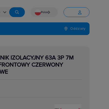
Polski


Język
Oddziały

NIK IZOLACYJNY 63A 3P 7M
 FRONTOWY CZERWONY
OWE