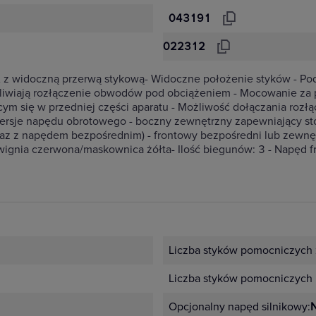
043191
022312
 A z widoczną przerwą stykową- Widoczne położenie styków - Po
żliwiają rozłączenie obwodów pod obciążeniem - Mocowanie z
cym się w przedniej części aparatu - Możliwość dołączania rozł
ersje napędu obrotowego - boczny zewnętrzny zapewniający st
z z napędem bezpośrednim) - frontowy bezpośredni lub zewnęt
wignia czerwona/maskownica żółta- Ilość biegunów: 3 - Napęd 
Liczba styków pomocniczych 
Liczba styków pomocniczych 
Opcjonalny napęd silnikowy:
N