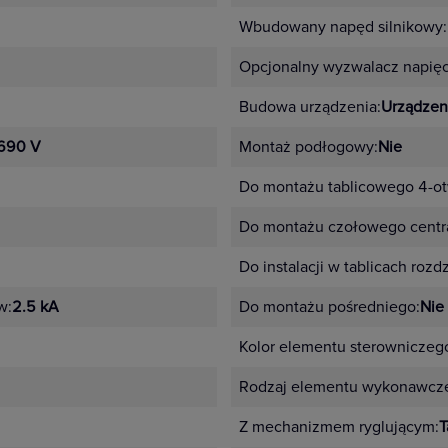
Wbudowany napęd silnikowy:
Opcjonalny wyzwalacz napię
Budowa urządzenia:
Urządzen
690 V
Montaż podłogowy:
Nie
Do montażu tablicowego 4-o
Do montażu czołowego centra
Do instalacji w tablicach rozd
w:
2.5 kA
Do montażu pośredniego:
Nie
Kolor elementu sterowniczeg
Rodzaj elementu wykonawcz
Z mechanizmem ryglującym:
T