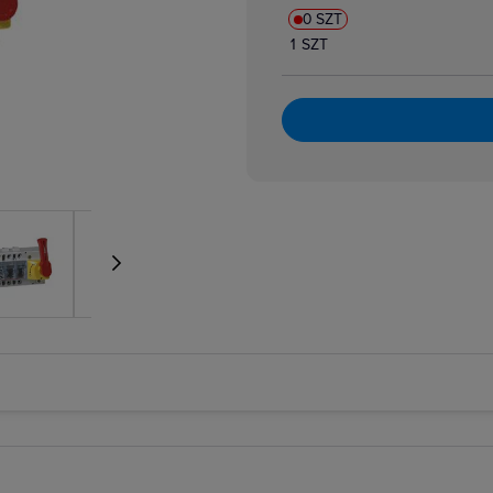
e wzrostowe
0 SZT
rzedłużenia, szyny i okablowanie
1 SZT