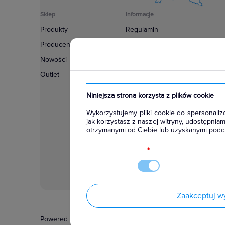
Sklep
Informacje
Produkty
Regulamin
Producenci
Polityka prywatności
Nowości
Regulamin usługi newsletter
Outlet
Zakup urządzeń z czynnikiem c
Warunki dostaw
Niniejsza strona korzysta z plików cookie
Lista oddziałów
Wykorzystujemy pliki cookie do spersonalizo
Konfiguratory
jak korzystasz z naszej witryny, udostępni
otrzymanymi od Ciebie lub uzyskanymi podcz
Najczęściej zadawane pytania
RODO
*
Zaakceptuj w
Powered by
Certusoft