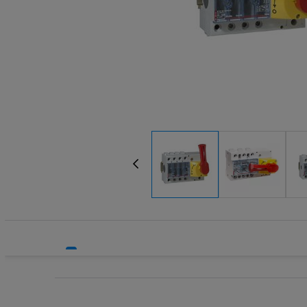
Systemy bezpieczeństwa
Wyzwalacz
Systemy HVAC
Zaciski, p
Technika grzewcza
Technika instalacyjna