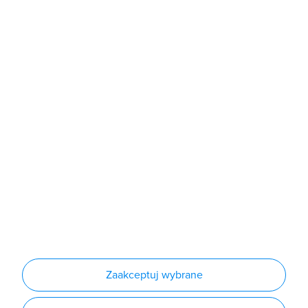
Sklep
Produkty
Producenci
Nowości
Outlet
Informacje
Regulamin
Polityka prywatności
Regulamin usługi newsletter
Zakup urządzeń z czynnikiem chłodniczym
Warunki dostaw
Lista oddziałów
Konfiguratory
Zaakceptuj wybrane
Najczęściej zadawane pytania
RODO