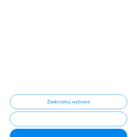
Sklep
Produkty
Producenci
Nowości
Outlet
Informacje
Regulamin
Polityka prywatności
Regulamin usługi newsletter
Zakup urządzeń z czynnikiem chłodniczym
Warunki dostaw
Lista oddziałów
Konfiguratory
Zaakceptuj wybrane
Najczęściej zadawane pytania
RODO