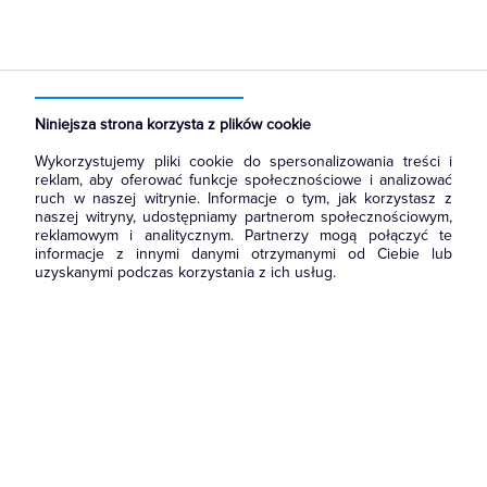
Strona główna
Produkty
Narzędzia i mierniki
Akcesoria i osprzęt narzędziowy
Wiertła SDS
Niniejsza strona korzysta z plików cookie
Wykorzystujemy pliki cookie do spersonalizowania treści i
reklam, aby oferować funkcje społecznościowe i analizować
ruch w naszej witrynie. Informacje o tym, jak korzystasz z
naszej witryny, udostępniamy partnerom społecznościowym,
reklamowym i analitycznym. Partnerzy mogą połączyć te
informacje z innymi danymi otrzymanymi od Ciebie lub
uzyskanymi podczas korzystania z ich usług.