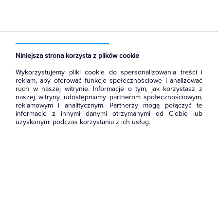
Strona główna
Produkty
Narzędzia i mierniki
Akcesoria i osprzęt narzędziowy
Wiertła SDS
Niniejsza strona korzysta z plików cookie
Wykorzystujemy pliki cookie do spersonalizowania treści i
reklam, aby oferować funkcje społecznościowe i analizować
ruch w naszej witrynie. Informacje o tym, jak korzystasz z
naszej witryny, udostępniamy partnerom społecznościowym,
reklamowym i analitycznym. Partnerzy mogą połączyć te
informacje z innymi danymi otrzymanymi od Ciebie lub
uzyskanymi podczas korzystania z ich usług.