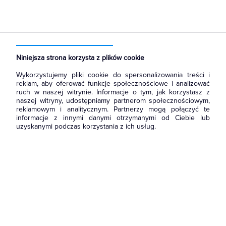
Strona główna
Produkty
Rozdzielnice i obudowy
Akcesoria do rozbudowy rozdzielni
Elementy montażowe do rozbudowy
Niniejsza strona korzysta z plików cookie
Wykorzystujemy pliki cookie do spersonalizowania treści i
reklam, aby oferować funkcje społecznościowe i analizować
ruch w naszej witrynie. Informacje o tym, jak korzystasz z
naszej witryny, udostępniamy partnerom społecznościowym,
reklamowym i analitycznym. Partnerzy mogą połączyć te
informacje z innymi danymi otrzymanymi od Ciebie lub
uzyskanymi podczas korzystania z ich usług.