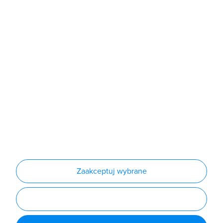
Sklep
Produkty
Producenci
Nowości
Outlet
Informacje
Regulamin
Polityka prywatności
Regulamin usługi newsletter
Zakup urządzeń z czynnikiem chłodniczym
Warunki dostaw
Lista oddziałów
Konfiguratory
Zaakceptuj wybrane
Najczęściej zadawane pytania
RODO