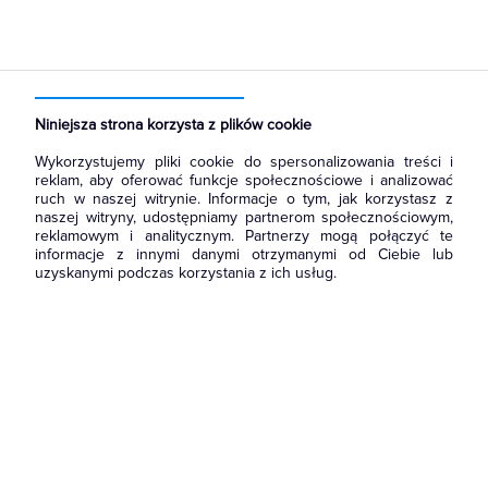
Strona główna
Produkty
Osprzęt siłowy, przenośny
Wtyczki i gniazda sieciowe
Wtyczki okrągłe
Niniejsza strona korzysta z plików cookie
Wykorzystujemy pliki cookie do spersonalizowania treści i
reklam, aby oferować funkcje społecznościowe i analizować
ruch w naszej witrynie. Informacje o tym, jak korzystasz z
naszej witryny, udostępniamy partnerom społecznościowym,
reklamowym i analitycznym. Partnerzy mogą połączyć te
informacje z innymi danymi otrzymanymi od Ciebie lub
uzyskanymi podczas korzystania z ich usług.