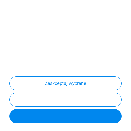
Produkty
Producenci
Nowości
Outlet
Informacje
Regulamin
Polityka prywatności
Regulamin usługi newsletter
Zakup urządzeń z czynnikiem chłodniczym
Warunki dostaw
Lista oddziałów
Konfiguratory
Zaakceptuj wybrane
Najczęściej zadawane pytania
RODO
Powered by
Certusoft
Social media