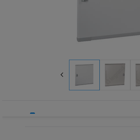
Systemy HVAC
Technika grzewcza
Technika instalacyjna