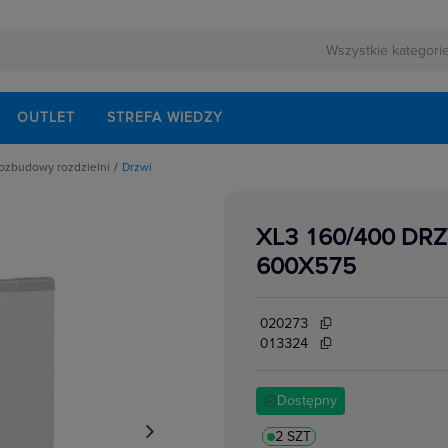
OUTLET
STREFA WIEDZY
rozbudowy rozdzielni
Drzwi
 montażowe do rozbudowy
XL3 160/400 DR
ania
nty
e na dokumenty
600X575
świetleniowe
ntażowe
onowe
flansze góne i dolne
020273
 akcesoria
iałowe, boczne i tylne
013324
ntażowe
lucze
Dostępny
2 SZT