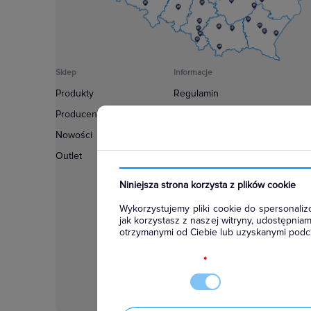
Sklep
Informacje
Produkty
Regulamin
Producenci
Polityka prywatności
Nowości
Regulamin usługi newsletter
Outlet
Zakup urządzeń z czynnikiem c
Warunki dostaw
Niniejsza strona korzysta z plików cookie
Lista oddziałów
Wykorzystujemy pliki cookie do spersonalizo
Konfiguratory
jak korzystasz z naszej witryny, udostępni
otrzymanymi od Ciebie lub uzyskanymi podcz
Najczęściej zadawane pytania
RODO
*