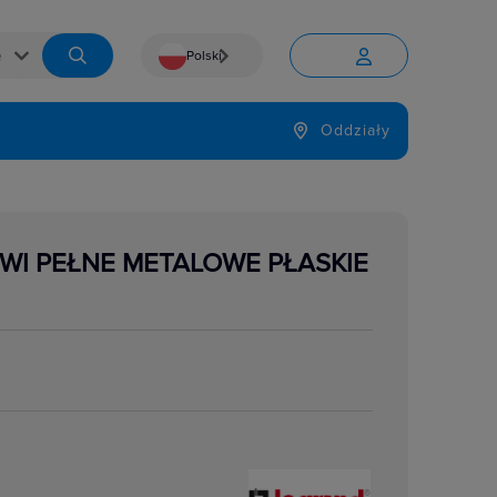
Polski


Język
Oddziały

ZWI PEŁNE METALOWE PŁASKIE