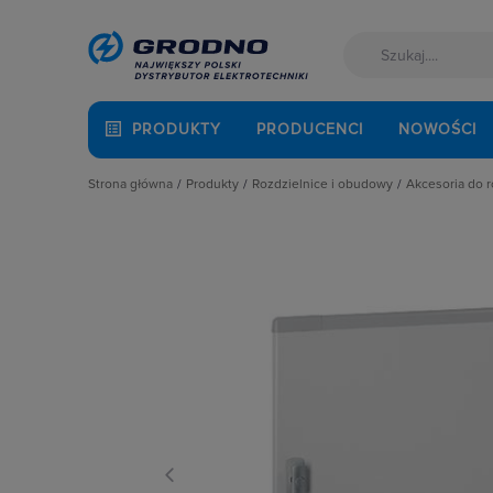
PRODUKTY
PRODUCENCI
NOWOŚCI
Strona główna
Produkty
Rozdzielnice i obudowy
Akcesoria do 
Akcesoria montażowe
Akcesoria do rozbudowy rozdzielni
Cokoły
Aparatura i automatyka
Obudowy
Drzwi
Automatyka Budynkowa
Obudowy i szafy licznikowe
Elementy
Baterie, akumulatory
Rozdział energii i podłączenie zasil
Fundame
Fotowoltaika
Szynoprzewody
Kieszeni
Kable i przewody
Wentylacja i ogrzewanie
Oprawy o
Łączniki i gniazda
Płyty mo
Narzędzia i mierniki
Płyty osł
Ochrona odgromowa
Pokrywy, 
Odzież ochronna i BHP
Pozostałe
Osprzęt siłowy, przenośny
Ściany dz
Oświetlenie
Szyny mo
Pompy ciepła
Zamki i k
Prowadzenie kabli
Rozdzielnice i obudowy
Sieci zewnętrzne
Stacje ładowania
Systemy bezpieczeństwa