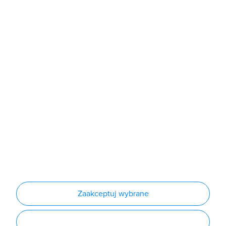
Sklep
Produkty
Producenci
Nowości
Outlet
Informacje
Regulamin
Polityka prywatności
Regulamin usługi newsletter
Zakup urządzeń z czynnikiem chłodniczym
Warunki dostaw
Lista oddziałów
Konfiguratory
Zaakceptuj wybrane
Najczęściej zadawane pytania
RODO