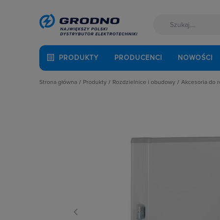
PRODUKTY
PRODUCENCI
NOWOŚCI
Strona główna
Produkty
Rozdzielnice i obudowy
Akcesoria do 
Akcesoria montażowe
Akcesoria do rozbudowy rozdzielni
Cokoły
Aparatura i automatyka
Obudowy
Drzwi
Automatyka Budynkowa
Obudowy i szafy licznikowe
Elementy
Baterie, akumulatory
Rozdział energii i podłączenie zasil
Fundame
Fotowoltaika
Szynoprzewody
Kieszeni
Kable i przewody
Wentylacja i ogrzewanie
Oprawy o
Łączniki i gniazda
Płyty mo
Narzędzia i mierniki
Płyty osł
Ochrona odgromowa
Pokrywy, 
Odzież ochronna i BHP
Pozostałe
Osprzęt siłowy, przenośny
Ściany dz
Oświetlenie
Szyny mo
Pompy ciepła
Zamki i k
Prowadzenie kabli
Rozdzielnice i obudowy
Sieci zewnętrzne
Stacje ładowania
Systemy bezpieczeństwa