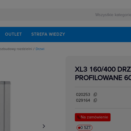
OUTLET
STREFA WIEDZY
rozbudowy rozdzielni
Drzwi
 montażowe do rozbudowy
XL3 160/400 DR
ania
nty
e na dokumenty
PROFILOWANE 6
świetleniowe
ntażowe
onowe
flansze góne i dolne
020253
 akcesoria
iałowe, boczne i tylne
029164
ntażowe
lucze
Na zamówienie
0 SZT