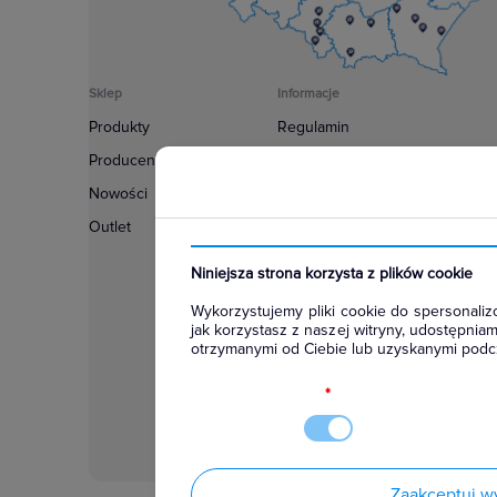
Sklep
Informacje
Produkty
Regulamin
Producenci
Polityka prywatności
Nowości
Regulamin usługi newsletter
Outlet
Zakup urządzeń z czynnikiem c
Warunki dostaw
Niniejsza strona korzysta z plików cookie
Lista oddziałów
Wykorzystujemy pliki cookie do spersonalizo
Konfiguratory
jak korzystasz z naszej witryny, udostępni
otrzymanymi od Ciebie lub uzyskanymi podcz
Najczęściej zadawane pytania
RODO
*
Zaakceptuj w