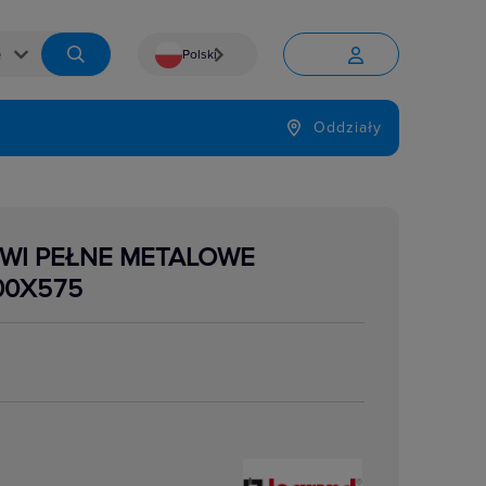
Polski


Język
Oddziały

ZWI PEŁNE METALOWE
00X575