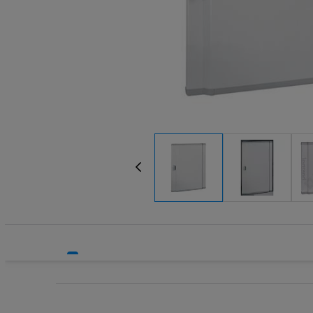
Systemy HVAC
Technika grzewcza
Technika instalacyjna