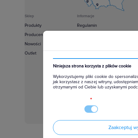
Sklep
Informacje
Produkty
Regulamin
Producenci
Polityka prywatności
Nowości
Regulamin usługi newsletter
Outlet
Zakup urządzeń z czynnikiem c
Warunki dostaw
Niniejsza strona korzysta z plików cookie
Lista oddziałów
Wykorzystujemy pliki cookie do spersonalizo
Konfiguratory
jak korzystasz z naszej witryny, udostępni
otrzymanymi od Ciebie lub uzyskanymi podcz
Najczęściej zadawane pytania
RODO
*
Zaakceptuj w