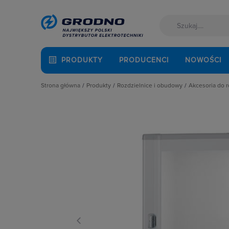
PRODUKTY
PRODUCENCI
NOWOŚCI
Strona główna
Produkty
Rozdzielnice i obudowy
Akcesoria do 
Akcesoria montażowe
Akcesoria do rozbudowy rozdzielni
Cokoły
Aparatura i automatyka
Obudowy
Drzwi
Automatyka Budynkowa
Obudowy i szafy licznikowe
Elementy
Baterie, akumulatory
Rozdział energii i podłączenie zasil
Fundame
Fotowoltaika
Szynoprzewody
Kieszeni
Kable i przewody
Wentylacja i ogrzewanie
Oprawy o
Łączniki i gniazda
Płyty mo
Narzędzia i mierniki
Płyty osł
Ochrona odgromowa
Pokrywy, 
Odzież ochronna i BHP
Pozostałe
Osprzęt siłowy, przenośny
Ściany dz
Oświetlenie
Szyny mo
Pompy ciepła
Zamki i k
Prowadzenie kabli
Rozdzielnice i obudowy
Sieci zewnętrzne
Stacje ładowania
Systemy bezpieczeństwa