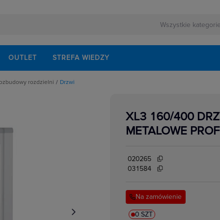
OUTLET
STREFA WIEDZY
rozbudowy rozdzielni
Drzwi
 montażowe do rozbudowy
XL3 160/400 DR
ania
nty
e na dokumenty
METALOWE PROF
świetleniowe
ntażowe
onowe
flansze góne i dolne
020265
 akcesoria
iałowe, boczne i tylne
031584
ntażowe
lucze
Na zamówienie
0 SZT