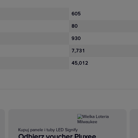
605
80
930
7,731
45,012
Kupuj panele i tuby LED Signify
Odbierz voucher Pluxee