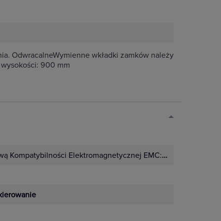
nia. OdwracalneWymienne wkładki zamków należy
 o wysokości: 900 mm
wą Kompatybilności Elektromagnetycznej EMC:
Nie
kierowanie