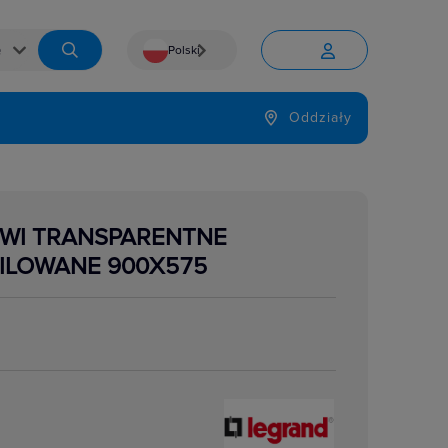
Polski


Język
Oddziały

ZWI TRANSPARENTNE
ILOWANE 900X575