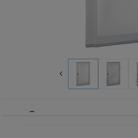
Systemy HVAC
Technika grzewcza
Technika instalacyjna