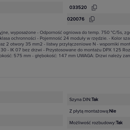
033520
020076
acyjne, wyposażone - Odporność ogniowa do temp. 750 °C/5s, z
klasa ochronności - Pojemność 24 moduły w rzędzie. - Kolor sz
 2 otwory 35 mm2 - listwy przyłączeniowe N - wsporniki monta
 IP 30 - IK 07 bez drzwi - Przystosowane do montażu DPX 125 Rozd
erokość: 575 mm - głębokość: 147 mm UWAGA: Drzwi należy zam
Szyna DIN:
Tak
Z płytą montażową:
Nie
Możliwość rozbudowy:
Tak