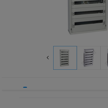
Systemy HVAC
Technika grzewcza
Technika instalacyjna