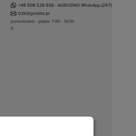
+48 508 528 926
- AiGRODNO WhatsApp (24/7)
b2b@grodno.pl
poniedziałek - piątek: 7:00 - 16:00