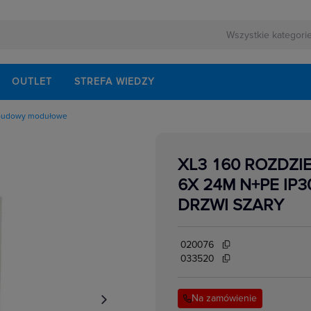
OUTLET
STREFA WIEDZY
udowy modułowe
rewizyjne i ramki
puste metalowe
 modułowe
XL3 160 ROZDZI
ania
ognioodporne, akcesoria
puste tworzywo
6X 24M N+PE IP3
sterownicze
 aparaturą łączeniową i zabepieczeniową
DRZWI SZARY
atynkowe
ice i zestawy budowlane
020076
033520
Na zamówienie