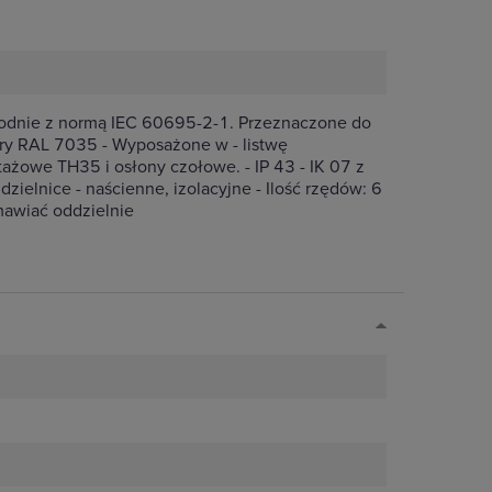
godnie z normą IEC 60695-2-1. Przeznaczone do
ary RAL 7035 - Wyposażone w - listwę
żowe TH35 i osłony czołowe. - IP 43 - IK 07 z
zielnice - naścienne, izolacyjne - Ilość rzędów: 6
awiać oddzielnie