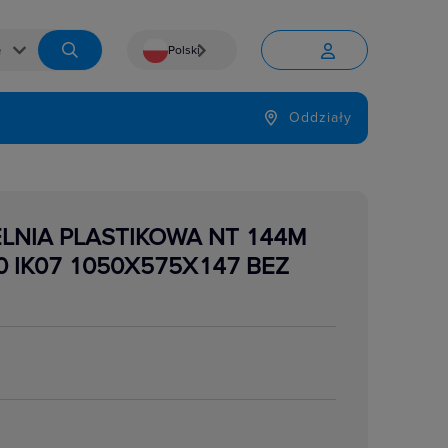
Polski


Język
Oddziały

ELNIA PLASTIKOWA NT 144M
0 IK07 1050X575X147 BEZ