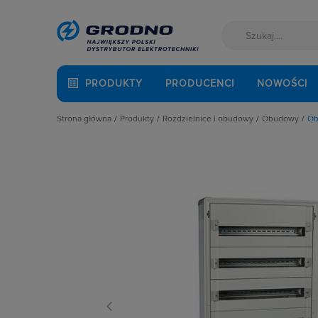
PRODUKTY
PRODUCENCI
NOWOŚCI
Strona główna
Produkty
Rozdzielnice i obudowy
Obudowy
Ob
Akcesoria montażowe
Akcesoria do rozbudowy rozdzielni
Drzwiczki 
Aparatura i automatyka
Obudowy
Obudowy 
Automatyka Budynkowa
Obudowy i szafy licznikowe
Obudowy
Baterie, akumulatory
Rozdział energii i podłączenie zasil
Obudowy 
Fotowoltaika
Szynoprzewody
Obudowy 
Kable i przewody
Wentylacja i ogrzewanie
Obudowy 
Łączniki i gniazda
Obudowy z
Narzędzia i mierniki
Puszki n
Ochrona odgromowa
Rozdzieln
Odzież ochronna i BHP
Osprzęt siłowy, przenośny
Oświetlenie
Pompy ciepła
Prowadzenie kabli
Rozdzielnice i obudowy
Sieci zewnętrzne
Stacje ładowania
Systemy bezpieczeństwa