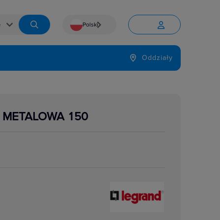
Polski


Język
Oddziały

A METALOWA 150