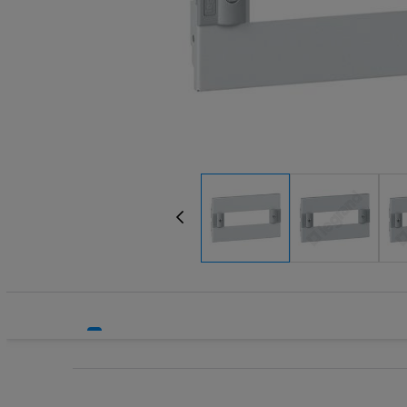
Systemy HVAC
Technika grzewcza
Technika instalacyjna