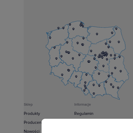
Sklep
Informacje
Produkty
Regulamin
Producenci
Polityka prywatności
Nowości
Regulamin usługi newsletter