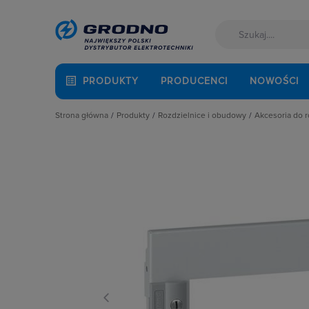
PRODUKTY
PRODUCENCI
NOWOŚCI
Strona główna
Produkty
Rozdzielnice i obudowy
Akcesoria do 
Akcesoria montażowe
Akcesoria do rozbudowy rozdzielni
Cokoły
Aparatura i automatyka
Obudowy
Drzwi
Automatyka Budynkowa
Obudowy i szafy licznikowe
Elementy
Baterie, akumulatory
Rozdział energii i podłączenie zasil
Fundame
Fotowoltaika
Szynoprzewody
Kieszeni
Kable i przewody
Wentylacja i ogrzewanie
Oprawy o
Łączniki i gniazda
Płyty mo
Narzędzia i mierniki
Płyty osł
Ochrona odgromowa
Pokrywy, 
Odzież ochronna i BHP
Pozostałe
Osprzęt siłowy, przenośny
Ściany dz
Oświetlenie
Szyny mo
Pompy ciepła
Zamki i k
Prowadzenie kabli
Rozdzielnice i obudowy
Sieci zewnętrzne
Stacje ładowania
Systemy bezpieczeństwa