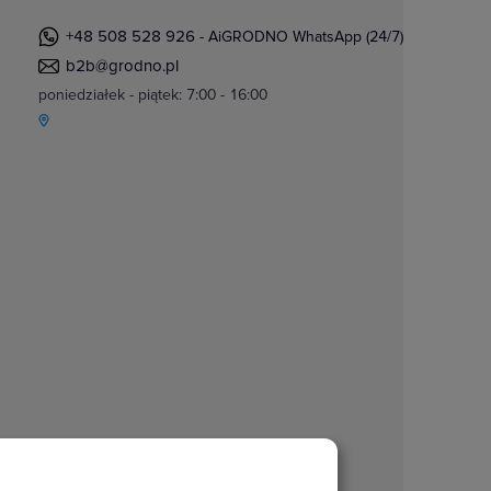
+48 508 528 926
- AiGRODNO WhatsApp (24/7)
b2b@grodno.pl
poniedziałek - piątek: 7:00 - 16:00