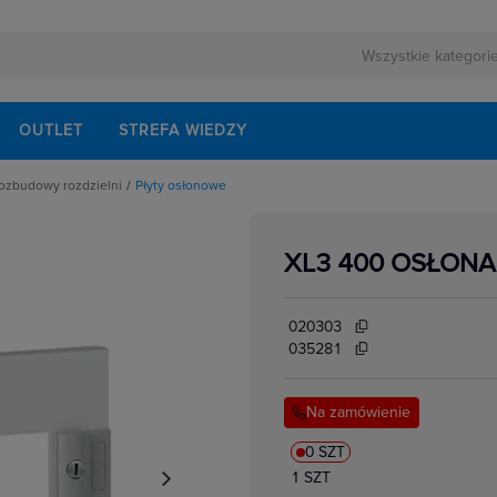
OUTLET
STREFA WIEDZY
rozbudowy rozdzielni
Płyty osłonowe
 montażowe do rozbudowy
XL3 400 OSŁON
ania
nty
e na dokumenty
świetleniowe
ntażowe
020303
onowe
flansze góne i dolne
035281
 akcesoria
iałowe, boczne i tylne
ntażowe
Na zamówienie
lucze
0 SZT
1 SZT