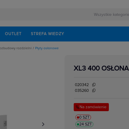
OUTLET
STREFA WIEDZY
rozbudowy rozdzielni
Płyty osłonowe
 montażowe do rozbudowy
XL3 400 OSŁONA
ania
nty
e na dokumenty
świetleniowe
ntażowe
020342
onowe
flansze góne i dolne
035260
 akcesoria
iałowe, boczne i tylne
ntażowe
Na zamówienie
lucze
0 SZT
24 SZT