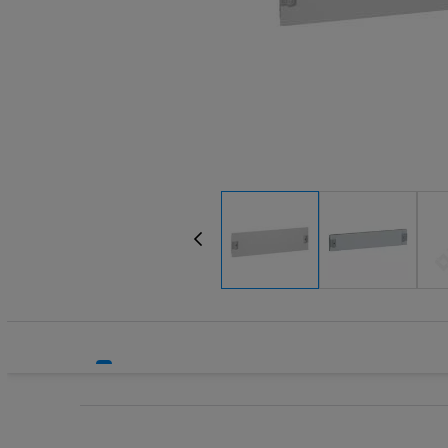
Systemy HVAC
Technika grzewcza
Technika instalacyjna