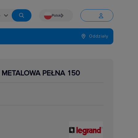
Polski


Język
Oddziały

 METALOWA PEŁNA 150