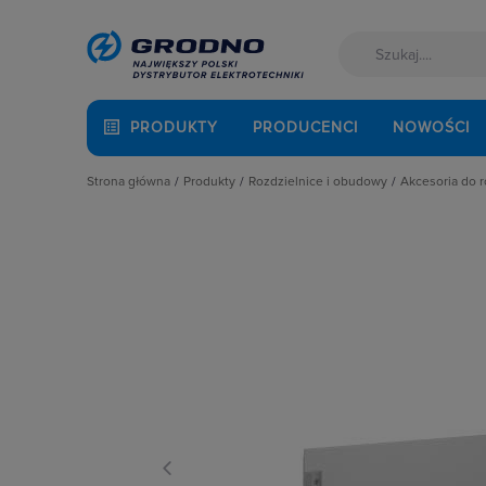
PRODUKTY
PRODUCENCI
NOWOŚCI
Strona główna
Produkty
Rozdzielnice i obudowy
Akcesoria do 
Akcesoria montażowe
Akcesoria do rozbudowy rozdzielni
Cokoły
Aparatura i automatyka
Obudowy
Drzwi
Automatyka Budynkowa
Obudowy i szafy licznikowe
Elementy
Baterie, akumulatory
Rozdział energii i podłączenie zasil
Fundame
Fotowoltaika
Szynoprzewody
Kieszeni
Kable i przewody
Wentylacja i ogrzewanie
Oprawy o
Łączniki i gniazda
Płyty mo
Narzędzia i mierniki
Płyty osł
Ochrona odgromowa
Pokrywy, 
Odzież ochronna i BHP
Pozostałe
Osprzęt siłowy, przenośny
Ściany dz
Oświetlenie
Szyny mo
Pompy ciepła
Zamki i k
Prowadzenie kabli
Rozdzielnice i obudowy
Sieci zewnętrzne
Stacje ładowania
Systemy bezpieczeństwa