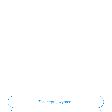
poniedziałek - piątek: 7:00 - 16:00
Sklep
Produkty
Producenci
Nowości
Outlet
Informacje
Regulamin
Polityka prywatności
Regulamin usługi newsletter
Zakup urządzeń z czynnikiem chłodniczym
Warunki dostaw
Lista oddziałów
Konfiguratory
Zaakceptuj wybrane
Najczęściej zadawane pytania
RODO