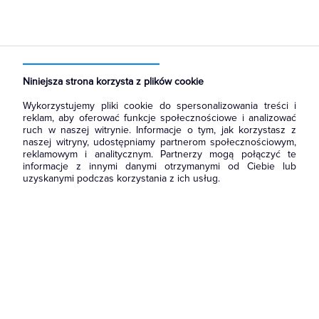
Strona główna
Produkty
Rozdzielnice i obudowy
Akcesoria do rozbudowy rozdzielni
Płyty osłonowe
Niniejsza strona korzysta z plików cookie
Wykorzystujemy pliki cookie do spersonalizowania treści i
reklam, aby oferować funkcje społecznościowe i analizować
ruch w naszej witrynie. Informacje o tym, jak korzystasz z
naszej witryny, udostępniamy partnerom społecznościowym,
reklamowym i analitycznym. Partnerzy mogą połączyć te
informacje z innymi danymi otrzymanymi od Ciebie lub
uzyskanymi podczas korzystania z ich usług.