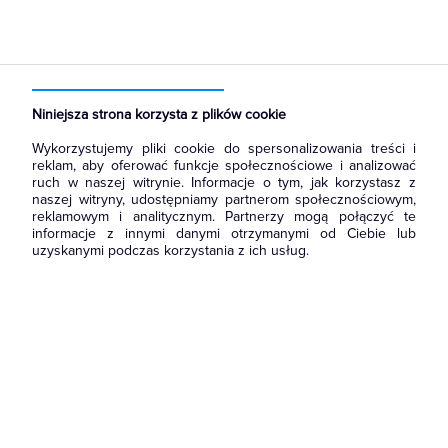
Strona główna
Produkty
Rozdzielnice i obudowy
Akcesoria do rozbudowy rozdzielni
Płyty osłonowe
Niniejsza strona korzysta z plików cookie
Wykorzystujemy pliki cookie do spersonalizowania treści i
reklam, aby oferować funkcje społecznościowe i analizować
ruch w naszej witrynie. Informacje o tym, jak korzystasz z
naszej witryny, udostępniamy partnerom społecznościowym,
reklamowym i analitycznym. Partnerzy mogą połączyć te
informacje z innymi danymi otrzymanymi od Ciebie lub
uzyskanymi podczas korzystania z ich usług.