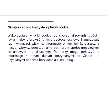
Strona główna
Produkty
Rozdzielnice i obudowy
Akcesoria do rozbudowy rozdzielni
Pokrywy, flansze góne i dolne
Niniejsza strona korzysta z plików cookie
Wykorzystujemy pliki cookie do spersonalizowania treści i
reklam, aby oferować funkcje społecznościowe i analizować
ruch w naszej witrynie. Informacje o tym, jak korzystasz z
naszej witryny, udostępniamy partnerom społecznościowym,
reklamowym i analitycznym. Partnerzy mogą połączyć te
informacje z innymi danymi otrzymanymi od Ciebie lub
uzyskanymi podczas korzystania z ich usług.