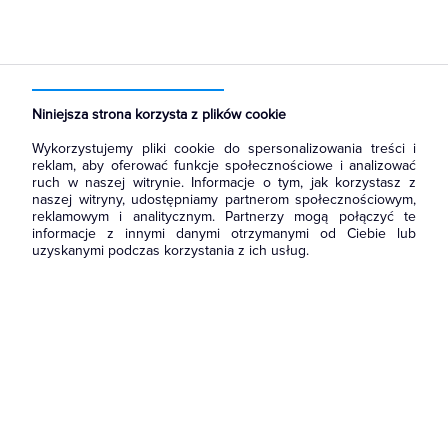
Strona główna
Produkty
Oświetlenie
Źródła światła
Lampy LED
Żarówka LED kulka
Niniejsza strona korzysta z plików cookie
Wykorzystujemy pliki cookie do spersonalizowania treści i
reklam, aby oferować funkcje społecznościowe i analizować
ruch w naszej witrynie. Informacje o tym, jak korzystasz z
naszej witryny, udostępniamy partnerom społecznościowym,
reklamowym i analitycznym. Partnerzy mogą połączyć te
informacje z innymi danymi otrzymanymi od Ciebie lub
uzyskanymi podczas korzystania z ich usług.