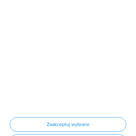
poniedziałek - piątek: 7:00 - 16:00
Sklep
Produkty
Producenci
Nowości
Outlet
Informacje
Regulamin
Polityka prywatności
Regulamin usługi newsletter
Zakup urządzeń z czynnikiem chłodniczym
Warunki dostaw
Lista oddziałów
Konfiguratory
Zaakceptuj wybrane
Najczęściej zadawane pytania
RODO