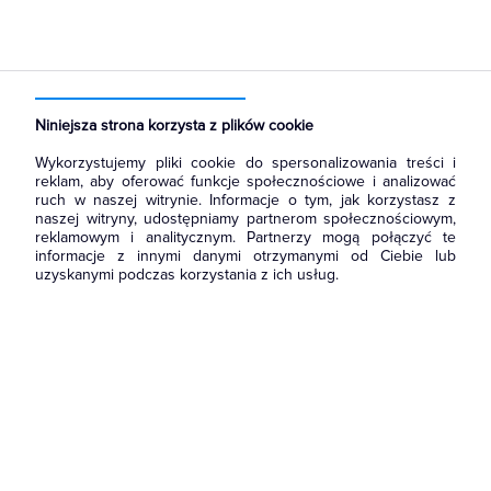
Strona główna
Produkty
Kable i przewody
Sterownicze i sygnalizacyjne
Kable sterownicze i sygnalizacyjne 0,6/1kV
Niniejsza strona korzysta z plików cookie
Wykorzystujemy pliki cookie do spersonalizowania treści i
reklam, aby oferować funkcje społecznościowe i analizować
ruch w naszej witrynie. Informacje o tym, jak korzystasz z
naszej witryny, udostępniamy partnerom społecznościowym,
reklamowym i analitycznym. Partnerzy mogą połączyć te
informacje z innymi danymi otrzymanymi od Ciebie lub
uzyskanymi podczas korzystania z ich usług.