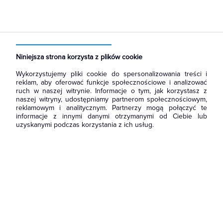
Strona główna
Produkty
Oświetlenie
Źródła światła
Lampy LED
Żarówka LED bulb standardowa
Niniejsza strona korzysta z plików cookie
Wykorzystujemy pliki cookie do spersonalizowania treści i
reklam, aby oferować funkcje społecznościowe i analizować
ruch w naszej witrynie. Informacje o tym, jak korzystasz z
naszej witryny, udostępniamy partnerom społecznościowym,
reklamowym i analitycznym. Partnerzy mogą połączyć te
informacje z innymi danymi otrzymanymi od Ciebie lub
uzyskanymi podczas korzystania z ich usług.