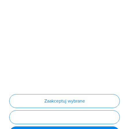
Sklep
Produkty
Producenci
Nowości
Outlet
Informacje
Regulamin
Polityka prywatności
Regulamin usługi newsletter
Zakup urządzeń z czynnikiem chłodniczym
Warunki dostaw
Lista oddziałów
Konfiguratory
Zaakceptuj wybrane
Najczęściej zadawane pytania
RODO