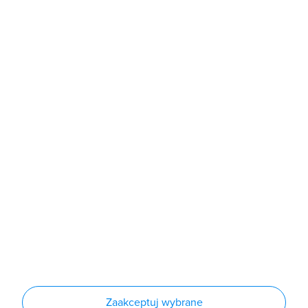
b2b@grodno.pl
poniedziałek - piątek: 7:00 - 16:00
Sklep
Produkty
Producenci
Nowości
Outlet
Informacje
Regulamin
Polityka prywatności
Regulamin usługi newsletter
Zakup urządzeń z czynnikiem chłodniczym
Warunki dostaw
Lista oddziałów
Konfiguratory
Zaakceptuj wybrane