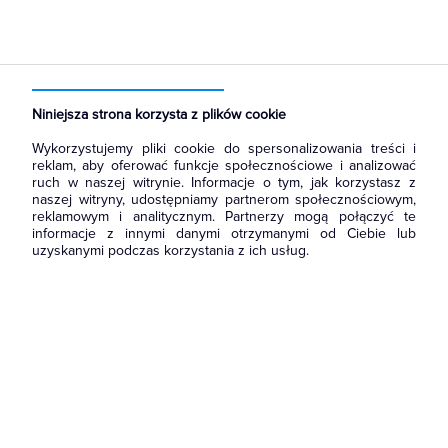
Niniejsza strona korzysta z plików cookie
Wykorzystujemy pliki cookie do spersonalizowania treści i
reklam, aby oferować funkcje społecznościowe i analizować
ruch w naszej witrynie. Informacje o tym, jak korzystasz z
naszej witryny, udostępniamy partnerom społecznościowym,
reklamowym i analitycznym. Partnerzy mogą połączyć te
informacje z innymi danymi otrzymanymi od Ciebie lub
uzyskanymi podczas korzystania z ich usług.
Wróć do strony głównej
i zapoznaj się z naszą ofertą.
Możesz również
skontaktować się
z nami, żeby zapytać o
produkt lub zgłosić błąd.