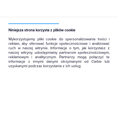
Niniejsza strona korzysta z plików cookie
Wykorzystujemy pliki cookie do spersonalizowania treści i
reklam, aby oferować funkcje społecznościowe i analizować
ruch w naszej witrynie. Informacje o tym, jak korzystasz z
naszej witryny, udostępniamy partnerom społecznościowym,
reklamowym i analitycznym. Partnerzy mogą połączyć te
informacje z innymi danymi otrzymanymi od Ciebie lub
uzyskanymi podczas korzystania z ich usług.
Wróć do strony głównej
i zapoznaj się z naszą ofertą.
Możesz również
skontaktować się
z nami, żeby zapytać o
produkt lub zgłosić błąd.