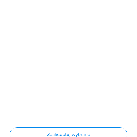
b2b@grodno.pl
poniedziałek - piątek: 7:00 - 16:00
Sklep
Produkty
Producenci
Nowości
Outlet
Informacje
Regulamin
Polityka prywatności
Regulamin usługi newsletter
Zakup urządzeń z czynnikiem chłodniczym
Warunki dostaw
Lista oddziałów
Konfiguratory
Zaakceptuj wybrane