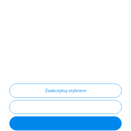
Sklep
Produkty
Producenci
Nowości
Outlet
Informacje
Regulamin
Polityka prywatności
Regulamin usługi newsletter
Zakup urządzeń z czynnikiem chłodniczym
Warunki dostaw
Lista oddziałów
Konfiguratory
Zaakceptuj wybrane
Najczęściej zadawane pytania
RODO
Powered by
Certusoft
Social media