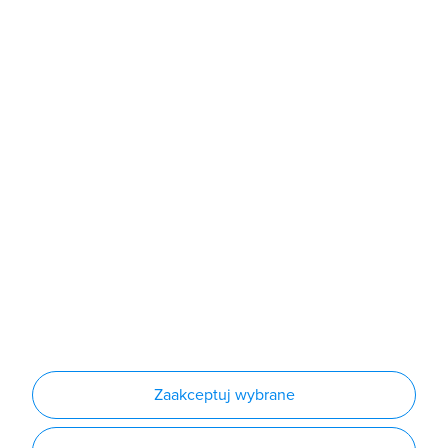
Sklep
Produkty
Producenci
Nowości
Outlet
Informacje
Regulamin
Polityka prywatności
Regulamin usługi newsletter
Zakup urządzeń z czynnikiem chłodniczym
Warunki dostaw
Lista oddziałów
Konfiguratory
Zaakceptuj wybrane
Najczęściej zadawane pytania
RODO