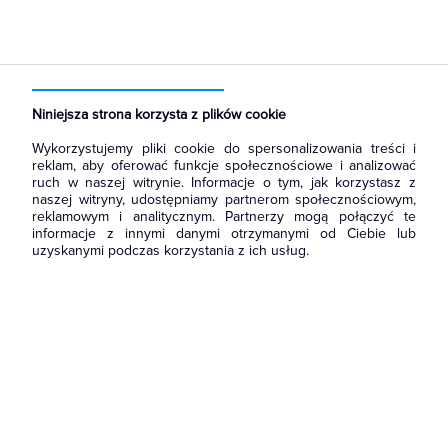
Strona główna
Produkty
Aparatura i automatyka
Elementy sterowania i sygnalizacji
Tabliczki i szyldy opisowe
Niniejsza strona korzysta z plików cookie
Wykorzystujemy pliki cookie do spersonalizowania treści i
reklam, aby oferować funkcje społecznościowe i analizować
ruch w naszej witrynie. Informacje o tym, jak korzystasz z
naszej witryny, udostępniamy partnerom społecznościowym,
reklamowym i analitycznym. Partnerzy mogą połączyć te
informacje z innymi danymi otrzymanymi od Ciebie lub
uzyskanymi podczas korzystania z ich usług.