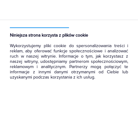
Strona główna
Produkty
Technika grzewcza
Zasobniki, wymienniki, bufory
Zbiorniki buforowe
Niniejsza strona korzysta z plików cookie
Wykorzystujemy pliki cookie do spersonalizowania treści i
reklam, aby oferować funkcje społecznościowe i analizować
ruch w naszej witrynie. Informacje o tym, jak korzystasz z
naszej witryny, udostępniamy partnerom społecznościowym,
reklamowym i analitycznym. Partnerzy mogą połączyć te
informacje z innymi danymi otrzymanymi od Ciebie lub
uzyskanymi podczas korzystania z ich usług.