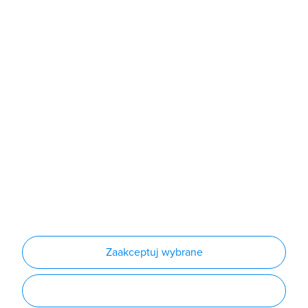
Sklep
Produkty
Producenci
Nowości
Outlet
Informacje
Regulamin
Polityka prywatności
Regulamin usługi newsletter
Zakup urządzeń z czynnikiem chłodniczym
Warunki dostaw
Lista oddziałów
Konfiguratory
Zaakceptuj wybrane
Najczęściej zadawane pytania
RODO