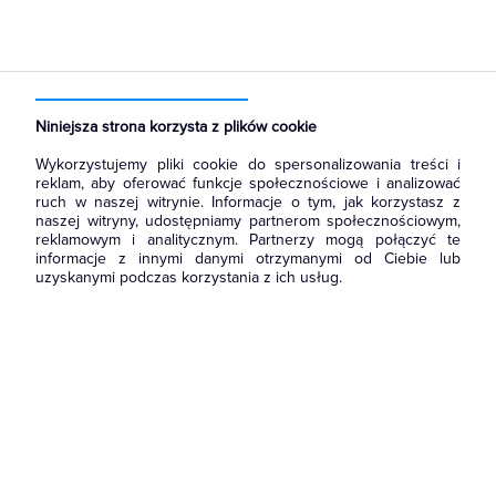
Strona główna
Produkty
Prowadzenie kabli
Dławnice kablowe i przepusty
Zaślepki do otworów
Niniejsza strona korzysta z plików cookie
Wykorzystujemy pliki cookie do spersonalizowania treści i
reklam, aby oferować funkcje społecznościowe i analizować
ruch w naszej witrynie. Informacje o tym, jak korzystasz z
naszej witryny, udostępniamy partnerom społecznościowym,
reklamowym i analitycznym. Partnerzy mogą połączyć te
informacje z innymi danymi otrzymanymi od Ciebie lub
uzyskanymi podczas korzystania z ich usług.