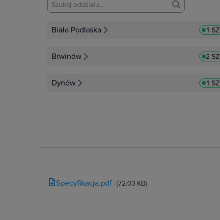
Biała Podlaska
1 S
Brwinów
2 S
Dynów
1 S
Specyfikacja.pdf
(72.03 KB)