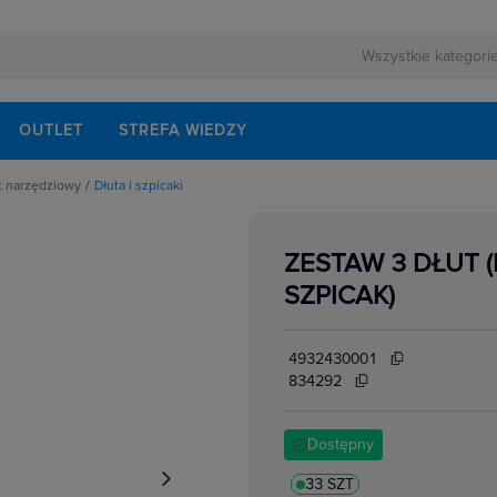
OUTLET
STREFA WIEDZY
ęt narzędziowy
Dłuta i szpicaki
narzędzi wielofunkcyjnych
ZESTAW 3 DŁUT (
ki
SZPICAK)
elektryków
ętakowe, bity
4932430001
czne
ornice
kumulatory do elektronarzędzi
834292
erne
Dostępny
a wymienne
esoria
nawiertaki
33 SZT
sty Robocze,