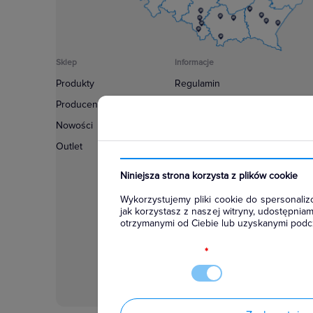
Sklep
Informacje
Produkty
Regulamin
Producenci
Polityka prywatności
Nowości
Regulamin usługi newsletter
Outlet
Zakup urządzeń z czynnikiem c
Warunki dostaw
Niniejsza strona korzysta z plików cookie
Lista oddziałów
Wykorzystujemy pliki cookie do spersonalizo
Konfiguratory
jak korzystasz z naszej witryny, udostępni
otrzymanymi od Ciebie lub uzyskanymi podcz
Najczęściej zadawane pytania
RODO
*