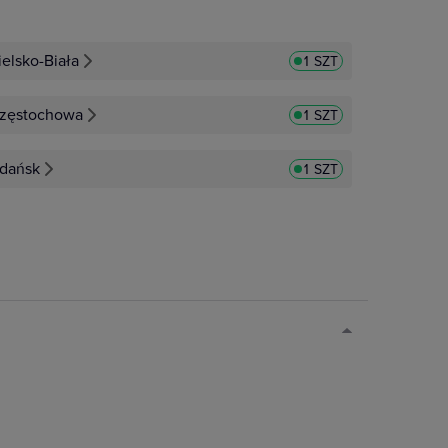
ielsko-Biała
1 SZT
zęstochowa
1 SZT
dańsk
1 SZT