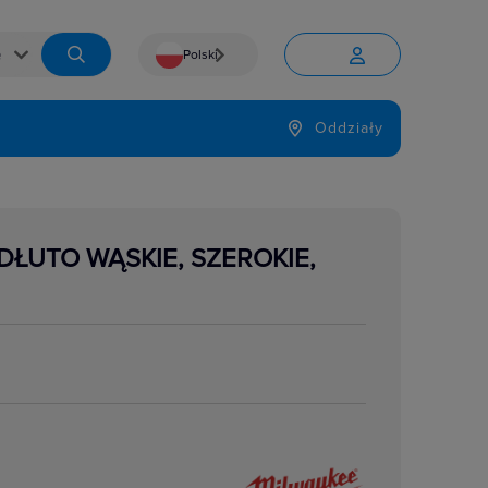
Polski


Język
Oddziały

DŁUTO WĄSKIE, SZEROKIE,