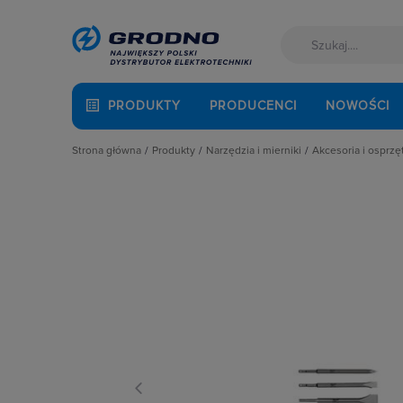
PRODUKTY
PRODUCENCI
NOWOŚCI
Strona główna
Produkty
Narzędzia i mierniki
Akcesoria i osprz
Akcesoria montażowe
Agregaty prądotwórcze
Akcesoria do 
Aparatura i automatyka
Akcesoria i osprzęt narzędziowy
Brzeszczoty
Automatyka Budynkowa
Chemia przemysłowa i budowlana
Czyściki
Baterie, akumulatory
Drukarki i Wytłaczarki
Dłuta i szpica
Fotowoltaika
Elektronarzędzia
Drabiny
Kable i przewody
Elektronarzędzia akumulatorowe
Elektrody
Łączniki i gniazda
Mierniki i narzędzia pomiarowe dla 
Filtry i worki
Narzędzia i mierniki
Narzędzia budowlane
Frezy
Ochrona odgromowa
Narzędzia Hepac
Końcówki wkr
Odzież ochronna i BHP
Narzędzia hydrauliczne i pneumaty
Koronki i otw
Osprzęt siłowy, przenośny
Narzędzia ogrodowe
Ładowarki i a
Oświetlenie
Narzędzia pomiarowe
Materiały ści
Pompy ciepła
Narzędzia ręczne
Matryce
Prowadzenie kabli
Narzędzia samochodowe
Mieszadła
Rozdzielnice i obudowy
Noże i ostrz
Sieci zewnętrzne
Pozostałe akc
Stacje ładowania
Rozwiertaki i 
Systemy bezpieczeństwa
Schodki, Pode