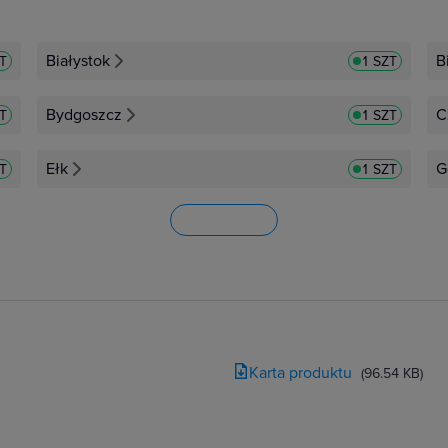
Białystok
B
ZT
1 SZT
Bydgoszcz
C
ZT
1 SZT
Ełk
G
ZT
1 SZT
Karta produktu
(96.54 KB)