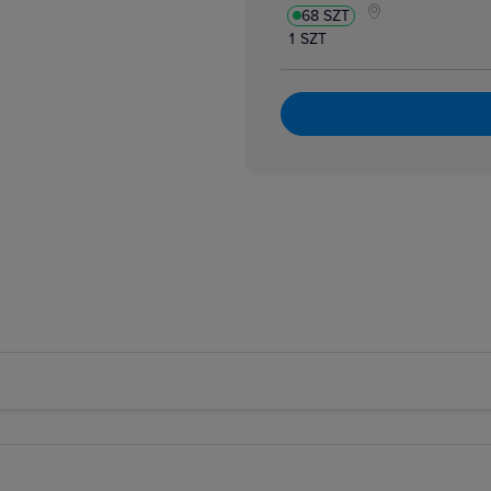
68 SZT
ia, spoiwa
aki
1 SZT
ty
adnice
, szafy na narzędzia
arskie
ynki na elektronarzędzia
MAX
we i sześciokątne
riów Wiertła, bity etc.