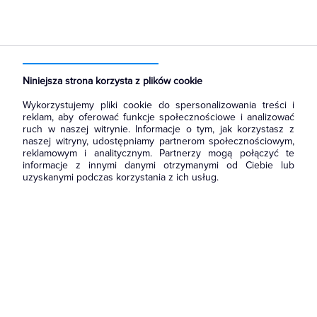
Strona główna
Produkty
Narzędzia i mierniki
Akcesoria i osprzęt narzędziowy
Końcówki wkrętakowe, bity
Niniejsza strona korzysta z plików cookie
Wykorzystujemy pliki cookie do spersonalizowania treści i
reklam, aby oferować funkcje społecznościowe i analizować
ruch w naszej witrynie. Informacje o tym, jak korzystasz z
naszej witryny, udostępniamy partnerom społecznościowym,
reklamowym i analitycznym. Partnerzy mogą połączyć te
informacje z innymi danymi otrzymanymi od Ciebie lub
uzyskanymi podczas korzystania z ich usług.