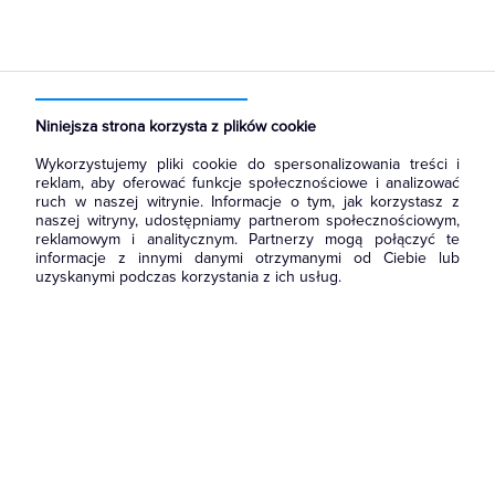
Strona główna
Produkty
Akcesoria montażowe
Złączki
Złącza poprzeczne/Mostki do złączek szynowych
Niniejsza strona korzysta z plików cookie
Wykorzystujemy pliki cookie do spersonalizowania treści i
reklam, aby oferować funkcje społecznościowe i analizować
ruch w naszej witrynie. Informacje o tym, jak korzystasz z
naszej witryny, udostępniamy partnerom społecznościowym,
reklamowym i analitycznym. Partnerzy mogą połączyć te
informacje z innymi danymi otrzymanymi od Ciebie lub
uzyskanymi podczas korzystania z ich usług.