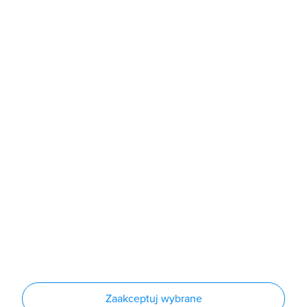
b2b@grodno.pl
poniedziałek - piątek: 7:00 - 16:00
Sklep
Produkty
Producenci
Nowości
Outlet
Informacje
Regulamin
Polityka prywatności
Regulamin usługi newsletter
Zakup urządzeń z czynnikiem chłodniczym
Warunki dostaw
Lista oddziałów
Konfiguratory
Zaakceptuj wybrane
Najczęściej zadawane pytania