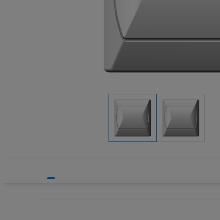
Systemy HVAC
Technika grzewcza
Technika instalacyjna