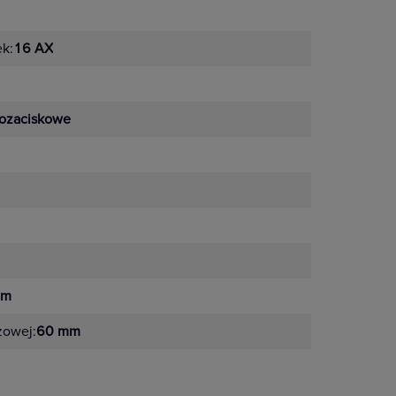
ek:
16 AX
ozaciskowe
mm
żowej:
60 mm