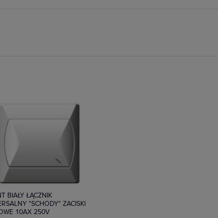
tępny
T BIAŁY ŁĄCZNIK
RSALNY "SCHODY" ZACISKI
OWE 10AX 250V