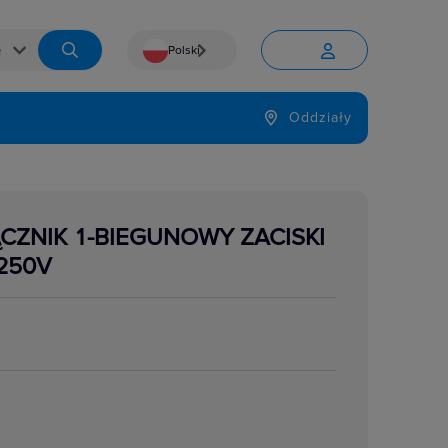
Polski


Język
Oddziały

ĄCZNIK 1-BIEGUNOWY ZACISKI
250V