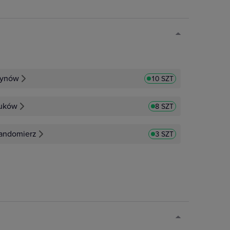
ynów
10 SZT
uków
8 SZT
andomierz
3 SZT