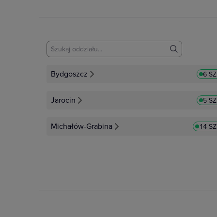
Bydgoszcz
6 S
Jarocin
5 S
Michałów-Grabina
14 SZ