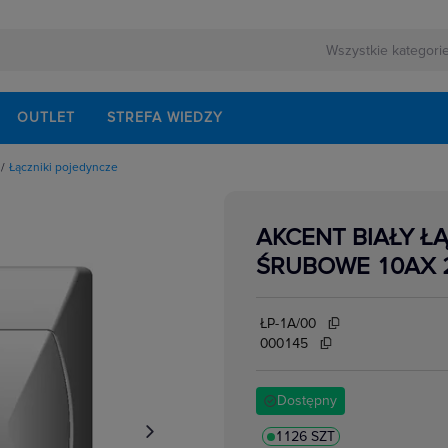
OUTLET
STREFA WIEDZY
Łączniki pojedyncze
owe
owe
urowe
AKCENT BIAŁY Ł
we wielostopniowe
yncze
ŚRUBOWE 10AX 
owe
znikowe
biegunowe
owe
ŁP-1A/00
000145
Dostępny
1126 SZT