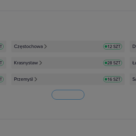
Częstochowa
D
ZT
12 SZT
Krasnystaw
Ł
ZT
28 SZT
Przemyśl
S
T
16 SZT