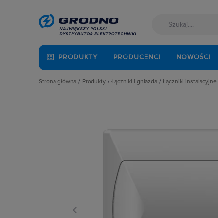
PRODUKTY
PRODUCENCI
NOWOŚCI
Strona główna
Produkty
Łączniki i gniazda
Łączniki instalacyjne
Akcesoria montażowe
Akcesoria
Łączniki hotel
Aparatura i automatyka
Gniazda
Łączniki krzyż
Automatyka Budynkowa
Łączniki instalacyjne
Łączniki miniat
Baterie, akumulatory
Osprzęt M45
Łączniki obroto
Fotowoltaika
Przyciski
Łączniki pojed
Kable i przewody
Puszki instalacyjne
Łączniki schod
Łączniki i gniazda
Ramki, klawisze, plakietki
Łączniki świec
Narzędzia i mierniki
Ściemniacze
Łączniki wielo
Ochrona odgromowa
Słupki i kolumny zasilające
Łaczniki żaluzj
Odzież ochronna i BHP
Termostaty i regulatory
Radia i głośniki
Osprzęt siłowy, przenośny
Oświetlenie
Pompy ciepła
Prowadzenie kabli
Rozdzielnice i obudowy
Sieci zewnętrzne
Stacje ładowania
Systemy bezpieczeństwa