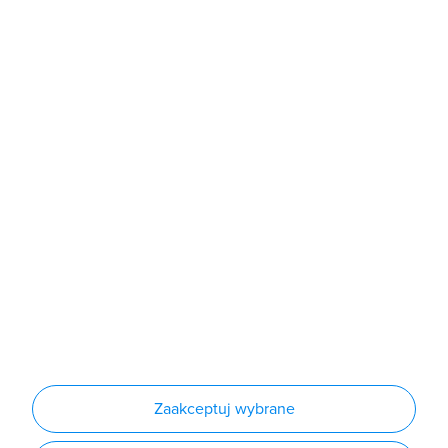
poniedziałek - piątek: 7:00 - 16:00
Sklep
Produkty
Producenci
Nowości
Outlet
Informacje
Regulamin
Polityka prywatności
Regulamin usługi newsletter
Zakup urządzeń z czynnikiem chłodniczym
Warunki dostaw
Lista oddziałów
Konfiguratory
Zaakceptuj wybrane
Najczęściej zadawane pytania
RODO