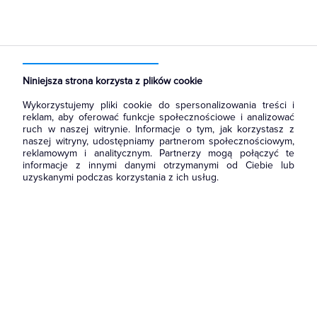
Strona główna
Produkty
Łączniki i gniazda
Ramki, klawisze, plakietki
Plakietki, zaślepki, osłonki do ramek
Niniejsza strona korzysta z plików cookie
Wykorzystujemy pliki cookie do spersonalizowania treści i
reklam, aby oferować funkcje społecznościowe i analizować
ruch w naszej witrynie. Informacje o tym, jak korzystasz z
naszej witryny, udostępniamy partnerom społecznościowym,
reklamowym i analitycznym. Partnerzy mogą połączyć te
informacje z innymi danymi otrzymanymi od Ciebie lub
uzyskanymi podczas korzystania z ich usług.