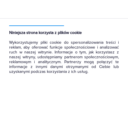
Strona główna
Produkty
Łączniki i gniazda
Ramki, klawisze, plakietki
Plakietki, zaślepki, osłonki do ramek
Niniejsza strona korzysta z plików cookie
Wykorzystujemy pliki cookie do spersonalizowania treści i
reklam, aby oferować funkcje społecznościowe i analizować
ruch w naszej witrynie. Informacje o tym, jak korzystasz z
naszej witryny, udostępniamy partnerom społecznościowym,
reklamowym i analitycznym. Partnerzy mogą połączyć te
informacje z innymi danymi otrzymanymi od Ciebie lub
uzyskanymi podczas korzystania z ich usług.