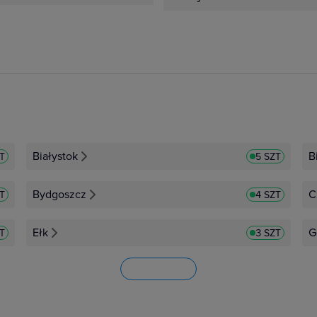
Białystok
B
ZT
5 SZT
Bydgoszcz
C
ZT
4 SZT
Ełk
G
ZT
3 SZT