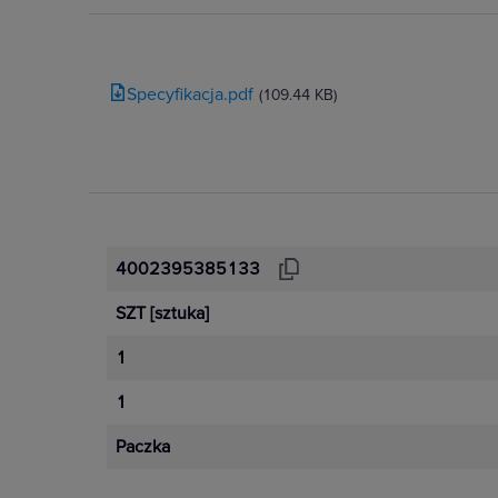
Specyfikacja.pdf
(109.44 KB)
4002395385133
SZT
[sztuka]
1
1
Paczka