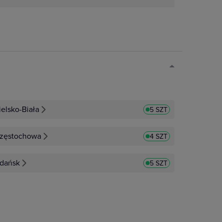
ielsko-Biała
5 SZT
zęstochowa
4 SZT
dańsk
5 SZT