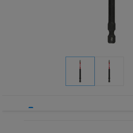
Systemy HVAC
Cyna, kalofon
Technika grzewcza
Statywy i stoj
Technika instalacyjna
Stoły i uchwy
Szyny i prow
Tarcze
Torby, walizki
Uchwyty wiert
Walizki i skrz
Wiertła SDS
Wiertła SDS 
Wiertła walco
Zestawy akceso