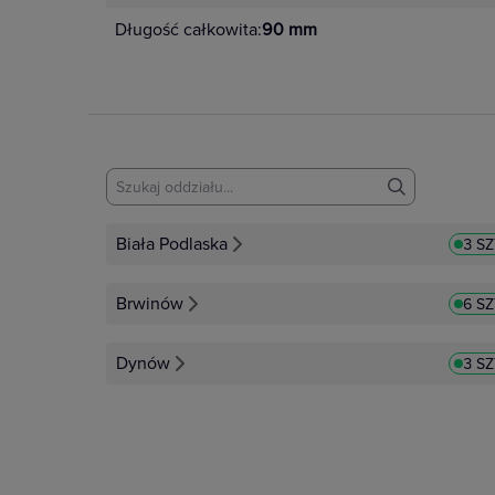
Długość całkowita:
90 mm
Biała Podlaska
3 S
Brwinów
6 S
Dynów
3 S