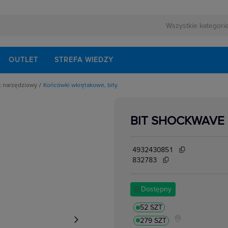
OUTLET
STREFA WIEDZY
ęt narzędziowy
Końcówki wkrętakowe, bity
narzędzi wielofunkcyjnych
BIT SHOCKWAVE 
ki
elektryków
4932430851
ętakowe, bity
832783
czne
ornice
kumulatory do elektronarzędzi
erne
Dostępny
a wymienne
52 SZT
esoria
nawiertaki
279 SZT
sty Robocze,