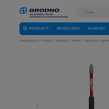
PRODUKTY
PRODUCENCI
NOWOŚCI
Strona główna
Produkty
Narzędzia i mierniki
Akcesoria i osprz
Akcesoria montażowe
Agregaty prądotwórcze
Akcesoria do 
Aparatura i automatyka
Akcesoria i osprzęt narzędziowy
Brzeszczoty
Automatyka Budynkowa
Chemia przemysłowa i budowlana
Czyściki
Baterie, akumulatory
Drukarki i Wytłaczarki
Dłuta i szpica
Fotowoltaika
Elektronarzędzia
Drabiny
Kable i przewody
Elektronarzędzia akumulatorowe
Elektrody
Łączniki i gniazda
Mierniki i narzędzia pomiarowe dla 
Filtry i worki
Narzędzia i mierniki
Narzędzia budowlane
Frezy
Ochrona odgromowa
Narzędzia Hepac
Końcówki wkr
Odzież ochronna i BHP
Narzędzia hydrauliczne i pneumaty
Koronki i otw
Osprzęt siłowy, przenośny
Narzędzia ogrodowe
Ładowarki i a
Oświetlenie
Narzędzia pomiarowe
Materiały ści
Pompy ciepła
Narzędzia ręczne
Matryce
Prowadzenie kabli
Narzędzia samochodowe
Mieszadła
Rozdzielnice i obudowy
Noże i ostrz
Sieci zewnętrzne
Pozostałe akc
Stacje ładowania
Rozwiertaki i 
Systemy bezpieczeństwa
Schodki, Pode