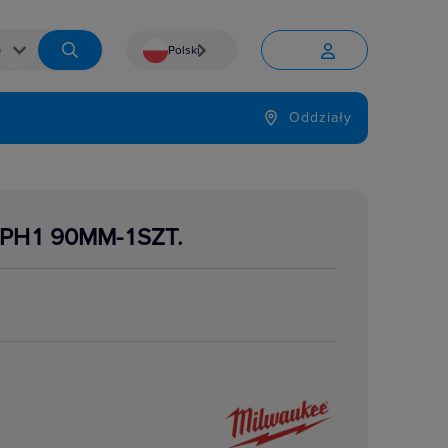
Polski


Język
Oddziały

PH1 90MM-1SZT.