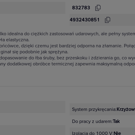
832783
4932430851
ylko idealna do ciężkich zastosowań udarowych, ale pełny syste
ła elastyczna.
ńcówce, dzięki czemu jest bardziej odporna na złamanie. Połąc
zginał się podobnie jak sprężyna.
dopasowanie do łba śruby, bez przeskoku i zdzierania go, co wyd
any dodatkowej obróbce termicznej zapewnia maksymalną odpo
System przykręcania:
Krzyżow
Do pracy z udarem:
Tak
Izolacja do 1000 V:
Nie