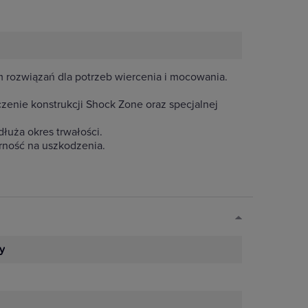
m rozwiązań dla potrzeb wiercenia i mocowania.
zenie konstrukcji Shock Zone oraz specjalnej
łuża okres trwałości.
rność na uszkodzenia.
y