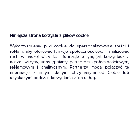
Strona główna
Produkty
Narzędzia i mierniki
Akcesoria i osprzęt narzędziowy
Końcówki wkrętakowe, bity
Niniejsza strona korzysta z plików cookie
Wykorzystujemy pliki cookie do spersonalizowania treści i
reklam, aby oferować funkcje społecznościowe i analizować
ruch w naszej witrynie. Informacje o tym, jak korzystasz z
naszej witryny, udostępniamy partnerom społecznościowym,
reklamowym i analitycznym. Partnerzy mogą połączyć te
informacje z innymi danymi otrzymanymi od Ciebie lub
uzyskanymi podczas korzystania z ich usług.